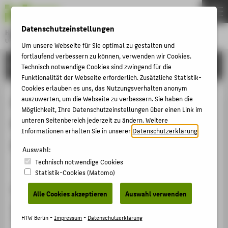
DE
EN
Datenschutzeinstellungen
Hochschule für Technik und Wirtschaft Berlin
University of Applied Sciences
Um unsere Webseite für Sie optimal zu gestalten und
Menu
fortlaufend verbessern zu können, verwenden wir Cookies.
THEMEN
FORSCHUNG
Technisch notwendige Cookies sind zwingend für die
HOCHSCHULE
Funktionalität der Webseite erforderlich. Zusätzliche Statistik-
Cookies erlauben es uns, das Nutzungsverhalten anonym
CAMPUS
Hybrid-Reale Bühnenräume -
auszuwerten, um die Webseite zu verbessern. Sie haben die
Möglichkeit, Ihre Datenschutzeinstellungen über einen Link im
STUDIUM
Kokreative Performances in analog-
unteren Seitenbereich jederzeit zu ändern. Weitere
LEHRE
Informationen erhalten Sie in unserer
Datenschutzerklärung
.
digitalen Zwischenräumen
FORSCHUNG
Auswahl:
Technisch notwendige Cookies
KARRIERE
Sammelbandbeitrag › Kapitel › 2022
Statistik-Cookies (Matomo)
INTERNATIONAL
Zitation
Alle Cookies akzeptieren
Auswahl verwenden
Dornhege, Pablo Johannes
; Ritter, Franziska: Hybrid-
INFORMATIONEN FÜR
Reale Bühnenräume - Kokreative Performances in
HTW Berlin -
Impressum
-
Datenschutzerklärung