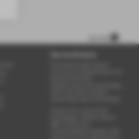
nach oben
Über die HTW Berlin
service
Die HTW Berlin bietet Studium,
Forschung und Weiterbildung in den
ung
Bereichen Wirtschaft,
um
Ingenieurwesen, Informatik, Design,
Kultur, Gesundheit, Energie &
rt
Umwelt, Recht, Bauen & Immobilien.
ce
Studieren Sie in einem der 80
Studiengänge - Bachelor, Master,
MBA. Forschen Sie in
wissenschaftlichen Projekten. Oder
besuchen Sie die Fortbildungen der