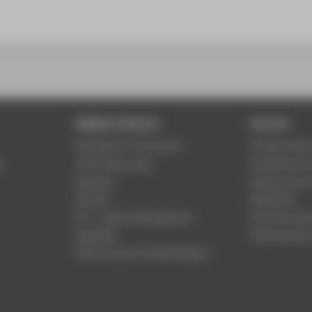
Digitale Dienste
Service
Phishing & IT-Sicherheit
Studierenden
r
HTW Campus App
Studienberat
Webmail
Rechenzentr
Moodle
Bibliothek
LSF - Campus Management
Hochschulspo
WebOPAC
Gebäudeservi
HTW.Intranet für Beschäftigte