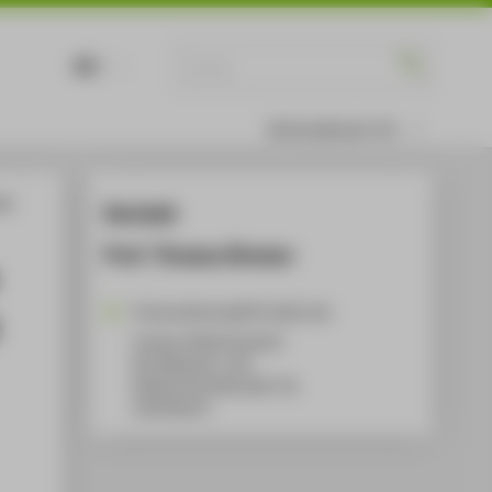
DE
EN
Informationen für
nce
Kontakt
Prof. Thomas Bremer
Thomas.Bremer@HTW-Berlin.de
Campus Wilhelminenhof
WH Gebäude A, 102
Wilhelminenhofstraße 75A
12459
Berlin