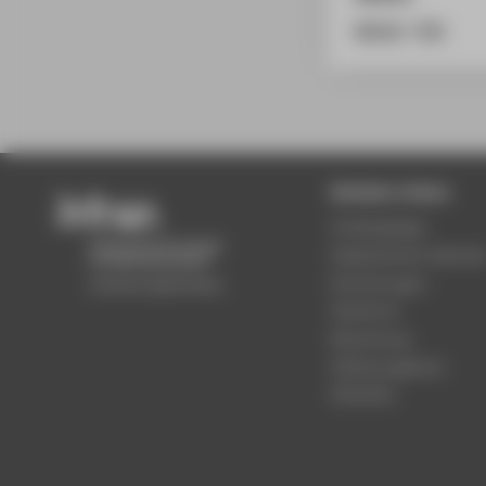
BibTeX
/
RIS
Beliebte Seiten
Studiengänge
Akademischer Kalende
Einrichtungen
Standorte
Bewerbung
Stellenangebote
Aktuelles