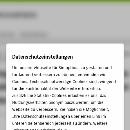
rtschaft Berlin
Menu
Karriere
International
ng
Online-Forschungskatalog
Publikationen
Transferring the approach avoida
Datenschutzeinstellungen
ty: a study in patients with alcohol use disorder versus healthy controls
Um unsere Webseite für Sie optimal zu gestalten und
ing the approach avoidance task into
fortlaufend verbessern zu können, verwenden wir
Cookies. Technisch notwendige Cookies sind zwingend
ality: a study in patients with alcohol
für die Funktionalität der Webseite erforderlich.
Zusätzliche Statistik-Cookies erlauben es uns, das
der versus healthy controls
Nutzungsverhalten anonym auszuwerten, um die
Webseite zu verbessern. Sie haben die Möglichkeit,
rtikel › 2023
Ihre Datenschutzeinstellungen über einen Link im
unteren Seitenbereich jederzeit zu ändern. Weitere
Informationen erhalten Sie in