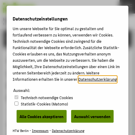
DE
EN
Datenschutzeinstellungen
Hochschule für Technik und Wirtschaft Berlin
University of Applied Sciences
Um unsere Webseite für Sie optimal zu gestalten und
Menu
fortlaufend verbessern zu können, verwenden wir Cookies.
THEMEN
FORSCHUNG
Technisch notwendige Cookies sind zwingend für die
HOCHSCHULE
Funktionalität der Webseite erforderlich. Zusätzliche Statistik-
Cookies erlauben es uns, das Nutzungsverhalten anonym
CAMPUS
Ganz unten: Bürgergeld oder doch
auszuwerten, um die Webseite zu verbessern. Sie haben die
STUDIUM
Möglichkeit, Ihre Datenschutzeinstellungen über einen Link im
im Museum arbeiten? Zur
unteren Seitenbereich jederzeit zu ändern. Weitere
LEHRE
Informationen erhalten Sie in unserer
Datenschutzerklärung
.
Beschäftigungs- und
FORSCHUNG
Auswahl:
Entgeltsituation in Museen
Technisch notwendige Cookies
KARRIERE
Statistik-Cookies (Matomo)
INTERNATIONAL
Sammelbandbeitrag › Aufsatz › 2023
Alle Cookies akzeptieren
Auswahl verwenden
Zitation
INFORMATIONEN FÜR
HTW Berlin -
Impressum
-
Datenschutzerklärung
Rump, Oliver
: Ganz unten: Bürgergeld oder doch im