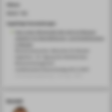
Zitieren
BibTeX
/
RIS
Zugehörige Veranstaltungen
Ganz unten: Bürgergeld oder doch im Museum
arbeiten? Zur Beschäftigungs- und Entgeltsituation
in Museen
Museumsmenschen. Menschen für Museen
begeistern. 16. Tagung des Arbeitskreises
Museumsmanagement
Landesmuseum Braunschweig, 06.11.2023
Veranstaltungsbeitrag › Vortrag › 2023
Kontakt