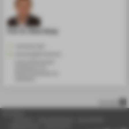
Prof. Dr. Oliver Rump
+49 30 5019-4290
Oliver.Rump@HTW-Berlin.de
Campus Wilhelminenhof
WH Gebäude A, 531
Wilhelminenhofstraße 75A
12459
Berlin
nach oben
© HTW Berlin
Impressum
Datenschutzhinweise
Barrierefreiheit
Gebärdensprache
Leichte Sprache