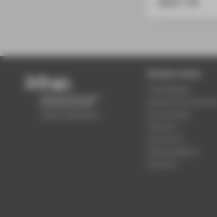
BibTeX
/
RIS
Beliebte Seiten
Studiengänge
Akademischer Kalende
Einrichtungen
Standorte
Bewerbung
Stellenangebote
Aktuelles