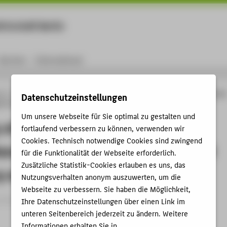
rtschaft Berlin
Menu
Karriere
International
ng
Online-Forschungskatalog
Publikationen
Immunity of Grid-Forming Control
Datenschutzeinstellungen
e to Transient Changes of Grid Frequency and Phase
Um unsere Webseite für Sie optimal zu gestalten und
of Grid-Forming Control Without
fortlaufend verbessern zu können, verwenden wir
Cookies. Technisch notwendige Cookies sind zwingend
orage to Transient Changes of Grid
für die Funktionalität der Webseite erforderlich.
Zusätzliche Statistik-Cookies erlauben es uns, das
y and Phase
Nutzungsverhalten anonym auszuwerten, um die
Webseite zu verbessern. Sie haben die Möglichkeit,
rtikel › 2025
Ihre Datenschutzeinstellungen über einen Link im
unteren Seitenbereich jederzeit zu ändern. Weitere
Informationen erhalten Sie in