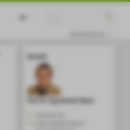
DE
EN
Informationen für
Kontakt
Prof. Dr.-Ing. Norbert Klaes
+49 30 5019-3570
Norbert.Klaes@HTW-Berlin.de