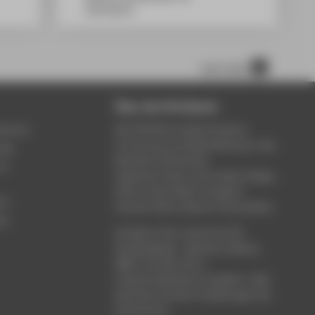
12459
Berlin
nach oben
Über die HTW Berlin
service
Die HTW Berlin bietet Studium,
Forschung und Weiterbildung in den
ung
Bereichen Wirtschaft,
um
Ingenieurwesen, Informatik, Design,
Kultur, Gesundheit, Energie &
rt
Umwelt, Recht, Bauen & Immobilien.
ce
Studieren Sie in einem der 80
Studiengänge - Bachelor, Master,
MBA. Forschen Sie in
wissenschaftlichen Projekten. Oder
besuchen Sie die Fortbildungen der
Hochschule.