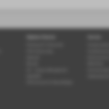
Digitale Dienste
Service
Phishing & IT-Sicherheit
Studierenden
r
HTW Campus App
Studienberat
Webmail
Rechenzentr
Moodle
Bibliothek
LSF - Campus Management
Hochschulspo
WebOPAC
Gebäudeservi
HTW.Intranet für Beschäftigte