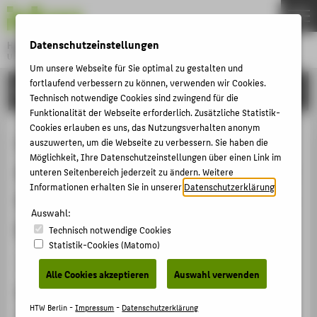
DE
EN
Datenschutzeinstellungen
Hochschule für Technik und Wirtschaft Berlin
University of Applied Sciences
Um unsere Webseite für Sie optimal zu gestalten und
Menu
fortlaufend verbessern zu können, verwenden wir Cookies.
THEMEN
FORSCHUNG
Technisch notwendige Cookies sind zwingend für die
HOCHSCHULE
Funktionalität der Webseite erforderlich. Zusätzliche Statistik-
Cookies erlauben es uns, das Nutzungsverhalten anonym
CAMPUS
Lecturers’ Perspectives Regarding
auszuwerten, um die Webseite zu verbessern. Sie haben die
STUDIUM
Möglichkeit, Ihre Datenschutzeinstellungen über einen Link im
AI Competencies for Non-computer
unteren Seitenbereich jederzeit zu ändern. Weitere
LEHRE
Informationen erhalten Sie in unserer
Datenschutzerklärung
.
Science Students in Undergraduate
FORSCHUNG
Auswahl:
Education
Technisch notwendige Cookies
KARRIERE
Statistik-Cookies (Matomo)
INTERNATIONAL
Konferenzbeitrag › Konferenzpaper › 2025
Alle Cookies akzeptieren
Auswahl verwenden
Zitation
INFORMATIONEN FÜR
HTW Berlin -
Impressum
-
Datenschutzerklärung
Tenório, Kamilla;
Knauer, Ricardo
;
Wallsberger, Raphael
;