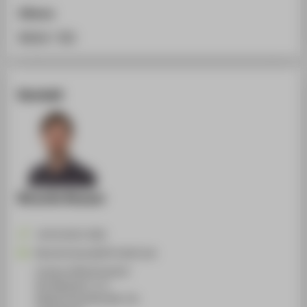
Zitieren
BibTeX
/
RIS
Kontakt
Ricardo Knauer
+49 30 5019-3580
Ricardo.Knauer@HTW-Berlin.de
Campus Wilhelminenhof
WH Gebäude F, Z 11
Wilhelminenhofstraße 75A