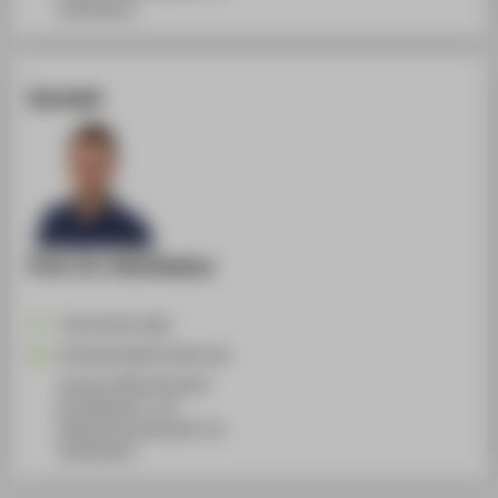
12459
Berlin
Kontakt
Prof. Dr. Erik Rodner
+49 30 5019-4362
Erik.Rodner@HTW-Berlin.de
Campus Wilhelminenhof
WH Gebäude C, 115
Wilhelminenhofstraße 75A
12459
Berlin