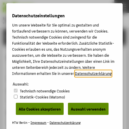
DE
EN
Datenschutzeinstellungen
Hochschule für Technik und Wirtschaft Berlin
University of Applied Sciences
Um unsere Webseite für Sie optimal zu gestalten und
Menu
fortlaufend verbessern zu können, verwenden wir Cookies.
THEMEN
FORSCHUNG
Technisch notwendige Cookies sind zwingend für die
Funktionalität der Webseite erforderlich. Zusätzliche Statistik-
HOCHSCHULE
Cookies erlauben es uns, das Nutzungsverhalten anonym
CAMPUS
auszuwerten, um die Webseite zu verbessern. Sie haben die
Vergaberecht: Fälle und Lösungen
Möglichkeit, Ihre Datenschutzeinstellungen über einen Link im
STUDIUM
unteren Seitenbereich jederzeit zu ändern. Weitere
Buch / Monographie › 2025
Informationen erhalten Sie in unserer
Datenschutzerklärung
.
LEHRE
Schnieders, Ralf
: München: UVK 2025 , S. 222.
FORSCHUNG
Auswahl:
ISBN
Technisch notwendige Cookies
KARRIERE
Statistik-Cookies (Matomo)
978-3-8252-6295-2
INTERNATIONAL
Alle Cookies akzeptieren
Auswahl verwenden
Sprache
INFORMATIONEN FÜR
Deutsch
HTW Berlin -
Impressum
-
Datenschutzerklärung