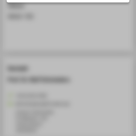
STUDIENINTERESSIERTE
Zitieren
STUDIERENDE
BibTeX
/
RIS
UNTERNEHMEN
ALUMNI
PRESSE
BESCHÄFTIGTE
Kontakt
BELIEBTE SEITEN
Prof. Dr. Ralf Schnieders
DIGITALE DIENSTE
SERVICE
+49 30 5019-3858
ÜBER DIE HTW BERLIN
Ralf.Schnieders@HTW-Berlin.de
Campus Treskowallee
TA Gebäude C, 335
Treskowallee 8
10318
Berlin