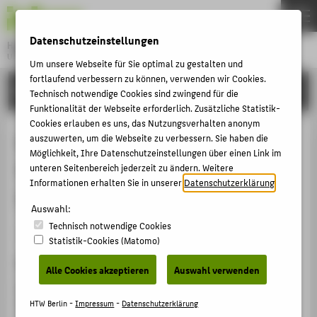
DE
EN
Datenschutzeinstellungen
Hochschule für Technik und Wirtschaft Berlin
University of Applied Sciences
Um unsere Webseite für Sie optimal zu gestalten und
Menu
fortlaufend verbessern zu können, verwenden wir Cookies.
THEMEN
FORSCHUNG
Technisch notwendige Cookies sind zwingend für die
HOCHSCHULE
Funktionalität der Webseite erforderlich. Zusätzliche Statistik-
Cookies erlauben es uns, das Nutzungsverhalten anonym
CAMPUS
Immersive Bühnenwelten: Neue
auszuwerten, um die Webseite zu verbessern. Sie haben die
Möglichkeit, Ihre Datenschutzeinstellungen über einen Link im
STUDIUM
Technologien transformieren das
unteren Seitenbereich jederzeit zu ändern. Weitere
LEHRE
Informationen erhalten Sie in unserer
Datenschutzerklärung
.
Theater
FORSCHUNG
Auswahl:
Technisch notwendige Cookies
KARRIERE
Sammelbandbeitrag › Kapitel › 2025
Statistik-Cookies (Matomo)
INTERNATIONAL
Zitation
Alle Cookies akzeptieren
Auswahl verwenden
Dornhege, Pablo
; Ritter, Franziska: Immersive
INFORMATIONEN FÜR
Bühnenwelten: Neue Technologien transformieren das
HTW Berlin -
Impressum
-
Datenschutzerklärung