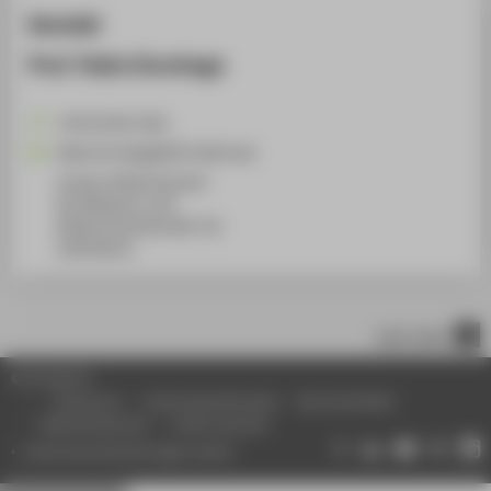
Kontakt
Prof. Pablo Dornhege
+49 30 5019-3261
Pablo.Dornhege@HTW-Berlin.de
Campus Wilhelminenhof
WH Gebäude A, 432
Wilhelminenhofstraße 75A
12459
Berlin
nach oben
© HTW Berlin
Impressum
Datenschutzhinweise
Barrierefreiheit
Gebärdensprache
Leichte Sprache
Datenschutzeinstellungen ändern