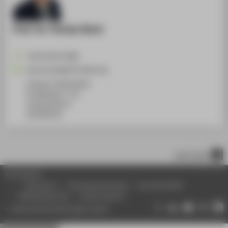
Prof. Dr. Florian Koch
+49 30 5019-3808
Florian.Koch@HTW-Berlin.de
Campus Treskowallee
TA Gebäude C, 712
Treskowallee 8
10318
Berlin
nach oben
© HTW Berlin
Impressum
Datenschutzhinweise
Barrierefreiheit
Gebärdensprache
Leichte Sprache
Datenschutzeinstellungen ändern