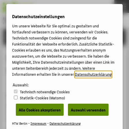
DE
EN
Datenschutzeinstellungen
Hochschule für Technik und Wirtschaft Berlin
University of Applied Sciences
Um unsere Webseite für Sie optimal zu gestalten und
Menu
fortlaufend verbessern zu können, verwenden wir Cookies.
THEMEN
FORSCHUNG
Technisch notwendige Cookies sind zwingend für die
HOCHSCHULE
Funktionalität der Webseite erforderlich. Zusätzliche Statistik-
Cookies erlauben es uns, das Nutzungsverhalten anonym
CAMPUS
Data Lives. How data are made and
auszuwerten, um die Webseite zu verbessern. Sie haben die
Möglichkeit, Ihre Datenschutzeinstellungen über einen Link im
STUDIUM
shape our world
unteren Seitenbereich jederzeit zu ändern. Weitere
LEHRE
Informationen erhalten Sie in unserer
Datenschutzerklärung
.
Artikel › Journalartikel › 2024
FORSCHUNG
Auswahl:
Technisch notwendige Cookies
KARRIERE
Zitation
Statistik-Cookies (Matomo)
INTERNATIONAL
Koch, Florian
: Data Lives. How data are made and shape
Alle Cookies akzeptieren
Auswahl verwenden
our world. In: disP - The Planning Review 60, 4. (2024),
S. 90-91.
INFORMATIONEN FÜR
HTW Berlin -
Impressum
-
Datenschutzerklärung