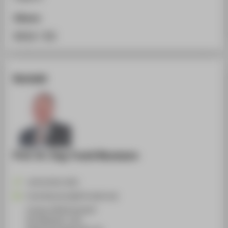
Zitieren
BibTeX
/
RIS
Kontakt
Prof. Dr.-Ing. Frank Neumann
+49 30 5019-3295
Frank.Neumann@HTW-Berlin.de
Campus Wilhelminenhof
WH Gebäude C, 263