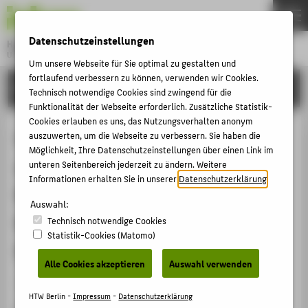
DE
EN
Datenschutzeinstellungen
Hochschule für Technik und Wirtschaft Berlin
University of Applied Sciences
Um unsere Webseite für Sie optimal zu gestalten und
Menu
fortlaufend verbessern zu können, verwenden wir Cookies.
THEMEN
FORSCHUNG
Technisch notwendige Cookies sind zwingend für die
HOCHSCHULE
Funktionalität der Webseite erforderlich. Zusätzliche Statistik-
Cookies erlauben es uns, das Nutzungsverhalten anonym
CAMPUS
On-Device Semantic Segmentation
auszuwerten, um die Webseite zu verbessern. Sie haben die
Möglichkeit, Ihre Datenschutzeinstellungen über einen Link im
STUDIUM
of Building Features for Indoor
unteren Seitenbereich jederzeit zu ändern. Weitere
LEHRE
Informationen erhalten Sie in unserer
Datenschutzerklärung
.
Navigation: Evaluation of Current
FORSCHUNG
Auswahl:
Real-Time Models on Mobile
Technisch notwendige Cookies
KARRIERE
Statistik-Cookies (Matomo)
Devices
INTERNATIONAL
Alle Cookies akzeptieren
Auswahl verwenden
Konferenzbeitrag › Konferenzpaper › 2025
INFORMATIONEN FÜR
HTW Berlin -
Impressum
-
Datenschutzerklärung