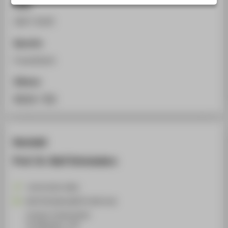
ISSN
STUDIENINTERESSIERTE
2827-6329
STUDIERENDE
UNTERNEHMEN
Sprache
ALUMNI
Französisch
PRESSE
Zitieren
BESCHÄFTIGTE
BibTeX
/
RIS
BELIEBTE SEITEN
Kontakt
DIGITALE DIENSTE
SERVICE
Prof. Dr. Ralf Schnieders
ÜBER DIE HTW BERLIN
+49 30 5019-3858
Ralf.Schnieders@HTW-Berlin.de
Campus Treskowallee
TA Gebäude C, 335