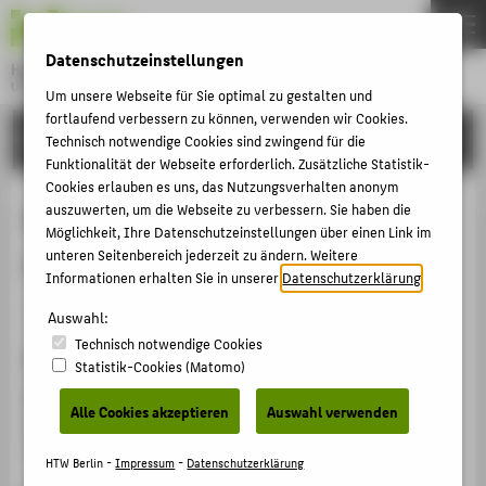
DE
EN
Datenschutzeinstellungen
Hochschule für Technik und Wirtschaft Berlin
University of Applied Sciences
Um unsere Webseite für Sie optimal zu gestalten und
Menu
fortlaufend verbessern zu können, verwenden wir Cookies.
THEMEN
FORSCHUNG
Technisch notwendige Cookies sind zwingend für die
HOCHSCHULE
Funktionalität der Webseite erforderlich. Zusätzliche Statistik-
Cookies erlauben es uns, das Nutzungsverhalten anonym
CAMPUS
Quelques caractéristiques du
auszuwerten, um die Webseite zu verbessern. Sie haben die
Möglichkeit, Ihre Datenschutzeinstellungen über einen Link im
STUDIUM
système politique allemand
unteren Seitenbereich jederzeit zu ändern. Weitere
LEHRE
Informationen erhalten Sie in unserer
Datenschutzerklärung
.
Artikel › Sonderbandbeitrag › 2025
FORSCHUNG
Auswahl:
Technisch notwendige Cookies
KARRIERE
Zitation
Statistik-Cookies (Matomo)
INTERNATIONAL
Schnieders, Ralf
: Quelques caractéristiques du système
Alle Cookies akzeptieren
Auswahl verwenden
politique allemand. In: Revue Servir - Allemagne,
constantes et ruptures n° 539 / 2025. (2025), S. 24-25.
INFORMATIONEN FÜR
HTW Berlin -
Impressum
-
Datenschutzerklärung