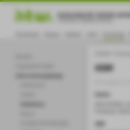
Hochschule für Technik und Wi
University of Applied Sciences
Hochschule
Campus
Studium
Lehre
Forschung
HTW Berlin
Forschu
Aktuelles
XIER
Ausgewählte Projekte
Online-Forschungskatalog
Herausgeberschaft
Volltextsuche
Zitation
Projekte
Anke Schlöder; Jo
Publikationen
Printkultur (2025)
Patente
Vorträge & Veranstaltungen
ISBN