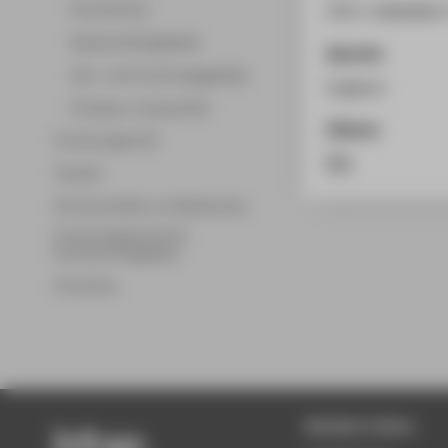
Promotionen
978-3-9826064-
Wissenschaftsgebiete
Sprache
Lehr- und Forschungsgebiete
Englisch
Professor_innenprofile
Zitieren
Forschungsprofil
RIS
Transfer
Partnerschaften und Netzwerke
Forschungsservice für
Hochschulmitglieder
Promotion
Beliebte Seiten