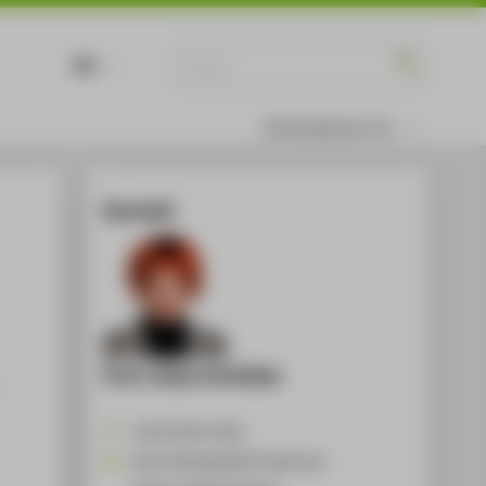
DE
EN
Informationen für
Kontakt
Prof. Anke Schlöder
+49 30 5019-4708
Anke.Schloeder@HTW-Berlin.de