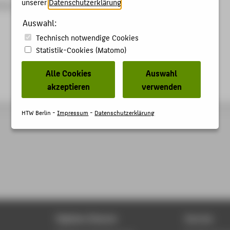
unserer
Datenschutzerklärung
.
4-6
Auswahl:
Technisch notwendige Cookies
Statistik-Cookies (Matomo)
Alle Cookies
Auswahl
akzeptieren
verwenden
HTW Berlin -
Impressum
-
Datenschutzerklärung
Digitale Dienste
Service