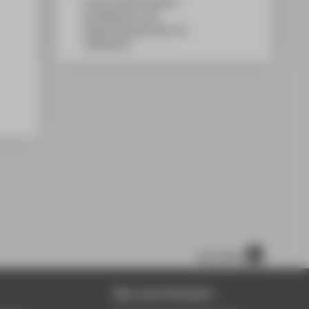
Campus Wilhelminenhof
WH Gebäude A, 509
Wilhelminenhofstraße 75A
12459
Berlin
nach oben
Über die HTW Berlin