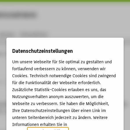
rtschaft Berlin
Menu
Karriere
International
Datenschutzeinstellungen
ng
Online-Forschungskatalog
Publikationen
XIER
Um unsere Webseite für Sie optimal zu gestalten und
fortlaufend verbessern zu können, verwenden wir
Cookies. Technisch notwendige Cookies sind zwingend
 Journal / Zeitschrift › 2025
für die Funktionalität der Webseite erforderlich.
Zusätzliche Statistik-Cookies erlauben es uns, das
Nutzungsverhalten anonym auszuwerten, um die
Webseite zu verbessern. Sie haben die Möglichkeit,
achim Baldauf: XIER Vol.1, Vol.1. Hg. von
Schlöder, Anke
. Berlin:
Ihre Datenschutzeinstellungen über einen Link im
, S. 100.
unteren Seitenbereich jederzeit zu ändern. Weitere
Informationen erhalten Sie in