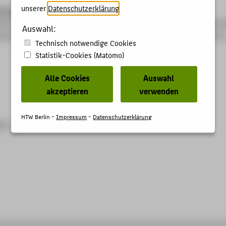
unserer
Datenschutzerklärung
.
ohlgemuth, Volker
: Integrated data structures in materials
e foundation for the circular economy in SMEs. In: EnviroInfo 
Auswahl:
t für Informatik e.V. 2025( Lecture Notes in Informatics P 372), S
Technisch notwendige Cookies
Statistik-Cookies (Matomo)
Alle Cookies
Auswahl
akzeptieren
verwenden
HTW Berlin -
Impressum
-
Datenschutzerklärung
25_3