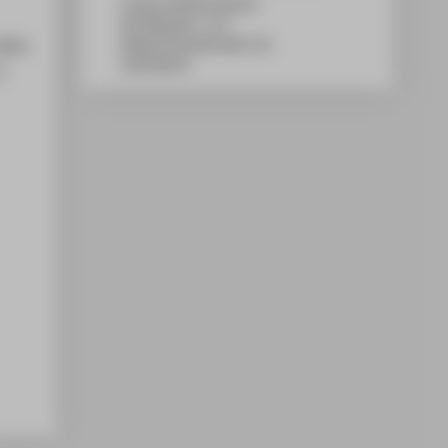
Campus Wilhelminenhof
WH Gebäude C, 172
2025.
Wilhelminenhofstraße 75A
12459
Berlin
.