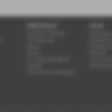
Digitale Dienste
Service
Phishing & IT-Sicherheit
Studierenden
r
HTW Campus App
Studienberat
Webmail
Rechenzentr
Moodle
Bibliothek
LSF - Campus Management
Hochschulspo
WebOPAC
Gebäudeservi
HTW.Intranet für Beschäftigte