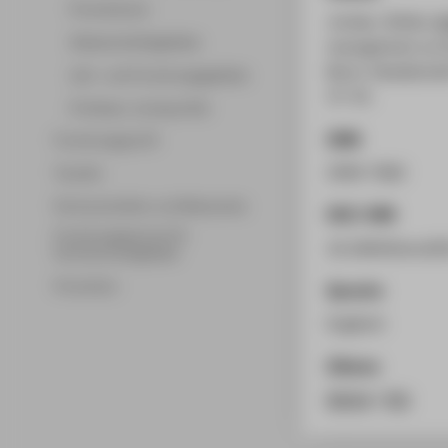
Promotionen
Jordan, Stefan;
W
Wissenschaftsgebiete
management as th
Bonn: Gesellschaf
Lehr- und Forschungsgebiete
37-55.
Professor_innenprofile
ISSN
Forschungsprofil
2944-7682
Transfer
Partnerschaften und Netzwerke
DOI / URN
Forschungsservice für
10.18420/env20
Hochschulmitglieder
Promotion
Sprache
Englisch
Zitieren
BibTeX
/
RIS