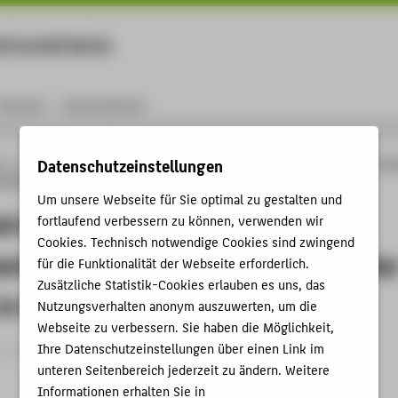
rtschaft Berlin
Menu
Karriere
International
Datenschutzeinstellungen
ng
Online-Forschungskatalog
Publikationen
Integrated data structures in mat
ndation for the circular economy in SMEs
Um unsere Webseite für Sie optimal zu gestalten und
d data structures in materials
fortlaufend verbessern zu können, verwenden wir
Cookies. Technisch notwendige Cookies sind zwingend
t as the foundation for the circula
für die Funktionalität der Webseite erforderlich.
Zusätzliche Statistik-Cookies erlauben es uns, das
in SMEs
Nutzungsverhalten anonym auszuwerten, um die
Webseite zu verbessern. Sie haben die Möglichkeit,
Ihre Datenschutzeinstellungen über einen Link im
 › Konferenzpaper › 2025
unteren Seitenbereich jederzeit zu ändern. Weitere
Informationen erhalten Sie in