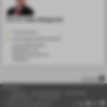
Prof. Dr. Volker Wohlgemuth
+49 30 5019-4393
Volker.Wohlgemuth@HTW-Berlin.de
Campus Wilhelminenhof
WH Gebäude C, 172
Wilhelminenhofstraße 75A
12459
Berlin
nach oben
© HTW Berlin
Impressum
Datenschutzhinweise
Barrierefreiheit
Gebärdensprache
Leichte Sprache
Datenschutzeinstellungen ändern