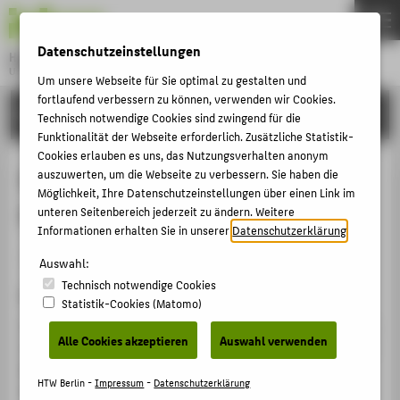
DE
EN
Datenschutzeinstellungen
Hochschule für Technik und Wirtschaft Berlin
University of Applied Sciences
Um unsere Webseite für Sie optimal zu gestalten und
Menu
fortlaufend verbessern zu können, verwenden wir Cookies.
THEMEN
FORSCHUNG
Technisch notwendige Cookies sind zwingend für die
HOCHSCHULE
Funktionalität der Webseite erforderlich. Zusätzliche Statistik-
Cookies erlauben es uns, das Nutzungsverhalten anonym
CAMPUS
EnviroInfo 2025 - Short-/Work in
auszuwerten, um die Webseite zu verbessern. Sie haben die
Möglichkeit, Ihre Datenschutzeinstellungen über einen Link im
STUDIUM
Progress-Papers
unteren Seitenbereich jederzeit zu ändern. Weitere
LEHRE
Informationen erhalten Sie in unserer
Datenschutzerklärung
.
Herausgeberschaft Konferenzband › 2025
FORSCHUNG
Auswahl:
Technisch notwendige Cookies
KARRIERE
Zitation
Statistik-Cookies (Matomo)
INTERNATIONAL
Hg. von
Wohlgemuth, Volker
; Naumann, Stefan; Behrens,
Alle Cookies akzeptieren
Auswahl verwenden
Grit: EnviroInfo 2025 - Short-/Work in Progress-Papers.
Bonn: Gesellschaft für Informatik e.V. 2025 (Lecture
INFORMATIONEN FÜR
HTW Berlin -
Impressum
-
Datenschutzerklärung
Notes in Informatics P372), S. 180.