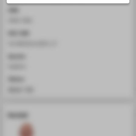
STUDIENINTERESSIERTE
ISSN
STUDIERENDE
2944-7682
UNTERNEHMEN
DOI / URN
ALUMNI
10.18420/env2025_17
PRESSE
BESCHÄFTIGTE
Sprache
Englisch
BELIEBTE SEITEN
Zitieren
DIGITALE DIENSTE
BibTeX
/
RIS
SERVICE
ÜBER DIE HTW BERLIN
Kontakt