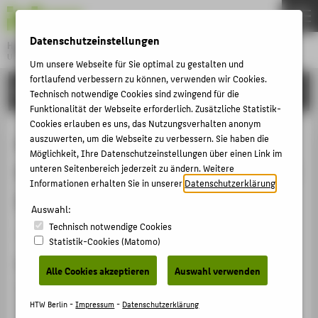
DE
EN
Datenschutzeinstellungen
Hochschule für Technik und Wirtschaft Berlin
University of Applied Sciences
Um unsere Webseite für Sie optimal zu gestalten und
Menu
fortlaufend verbessern zu können, verwenden wir Cookies.
THEMEN
FORSCHUNG
Technisch notwendige Cookies sind zwingend für die
HOCHSCHULE
Funktionalität der Webseite erforderlich. Zusätzliche Statistik-
Cookies erlauben es uns, das Nutzungsverhalten anonym
CAMPUS
AutoML for Industrial Process
auszuwerten, um die Webseite zu verbessern. Sie haben die
Möglichkeit, Ihre Datenschutzeinstellungen über einen Link im
STUDIUM
Control: Analysis of its Benefits and
unteren Seitenbereich jederzeit zu ändern. Weitere
LEHRE
Informationen erhalten Sie in unserer
Datenschutzerklärung
.
Impact on Real Applications
FORSCHUNG
Auswahl:
Technisch notwendige Cookies
KARRIERE
Artikel › Journalartikel › 2025
Statistik-Cookies (Matomo)
INTERNATIONAL
Zitation
Alle Cookies akzeptieren
Auswahl verwenden
Elsharkawi, Abdelrahman; Krautz, Danny;
Rodner, Erik
:
INFORMATIONEN FÜR
AutoML for Industrial Process Control: Analysis of its
HTW Berlin -
Impressum
-
Datenschutzerklärung