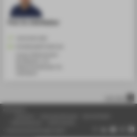
Prof. Dr. Erik Rodner
+49 30 5019-4362
Erik.Rodner@HTW-Berlin.de
Campus Wilhelminenhof
WH Gebäude C, 115
Wilhelminenhofstraße 75A
12459
Berlin
nach oben
© HTW Berlin
Impressum
Datenschutzhinweise
Barrierefreiheit
Gebärdensprache
Leichte Sprache
Datenschutzeinstellungen ändern