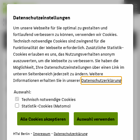
DE
EN
Datenschutzeinstellungen
Hochschule für Technik und Wirtschaft Berlin
University of Applied Sciences
Um unsere Webseite für Sie optimal zu gestalten und
Menu
fortlaufend verbessern zu können, verwenden wir Cookies.
THEMEN
FORSCHUNG
Technisch notwendige Cookies sind zwingend für die
HOCHSCHULE
Funktionalität der Webseite erforderlich. Zusätzliche Statistik-
Cookies erlauben es uns, das Nutzungsverhalten anonym
CAMPUS
Scam: A real-world typographic
auszuwerten, um die Webseite zu verbessern. Sie haben die
Möglichkeit, Ihre Datenschutzeinstellungen über einen Link im
STUDIUM
robustness evaluation for
unteren Seitenbereich jederzeit zu ändern. Weitere
LEHRE
Informationen erhalten Sie in unserer
Datenschutzerklärung
.
multimodal foundation models
FORSCHUNG
Auswahl:
Technisch notwendige Cookies
KARRIERE
Artikel › Journalartikel › 2025
Statistik-Cookies (Matomo)
INTERNATIONAL
Zitation
Alle Cookies akzeptieren
Auswahl verwenden
Westerhoff, Justus; Purelku, Erblina; Hackstein, Jakob;
INFORMATIONEN FÜR
Loos, Jonas; Pinetzki, Leo;
Rodner, Erik
; Hufe, Lorenz:
HTW Berlin -
Impressum
-
Datenschutzerklärung