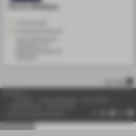
Prof. Dr. Erik Rodner
+49 30 5019-4362
Erik.Rodner@HTW-Berlin.de
Campus Wilhelminenhof
WH Gebäude C, 115
Wilhelminenhofstraße 75A
12459
Berlin
nach oben
© HTW Berlin
Impressum
Datenschutzhinweise
Barrierefreiheit
Gebärdensprache
Leichte Sprache
Datenschutzeinstellungen ändern