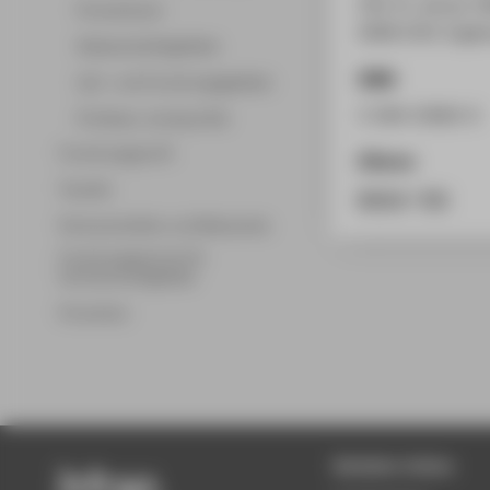
230. EL Januar 20
Promotionen
2008 (230. Ergänz
Wissenschaftsgebiete
ISBN
Lehr- und Forschungsgebiete
3-504-23063-0
Professor_innenprofile
Forschungsprofil
Zitieren
Transfer
BibTeX
/
RIS
Partnerschaften und Netzwerke
Forschungsservice für
Hochschulmitglieder
Promotion
Beliebte Seiten