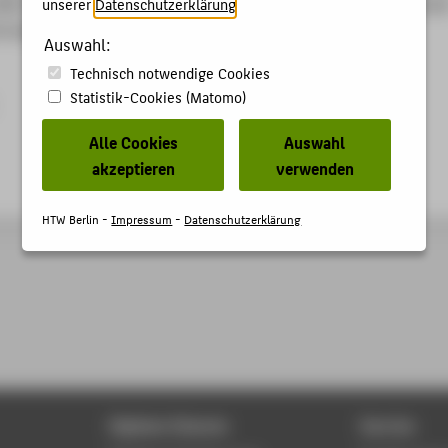
08. Hg. von J. Hey, U. Prinz, M. Wendt u.a. 21. Köln: Otto Schmid
unserer
Datenschutzerklärung
.
ungslieferung), S. 49.
Auswahl:
Technisch notwendige Cookies
Statistik-Cookies (Matomo)
Alle Cookies
Auswahl
akzeptieren
verwenden
HTW Berlin -
Impressum
-
Datenschutzerklärung
Digitale Dienste
Service