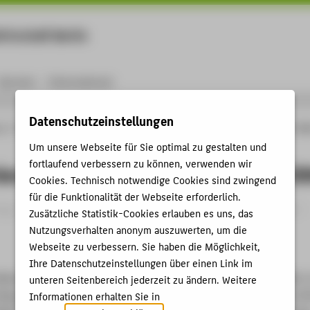
rtschaft Berlin
Menu
Karriere
International
Datenschutzeinstellungen
ng
Online-Forschungskatalog
Publikationen
Kommentierung von § 6 Abs. 5 Sat
Um unsere Webseite für Sie optimal zu gestalten und
fortlaufend verbessern zu können, verwenden wir
rung von § 6 Abs. 5 Satz 5 und 6 E
Cookies. Technisch notwendige Cookies sind zwingend
für die Funktionalität der Webseite erforderlich.
ag › Gesetzeskommentar (Loseblattsammlung oder gebunden) ›
Zusätzliche Statistik-Cookies erlauben es uns, das
Nutzungsverhalten anonym auszuwerten, um die
Webseite zu verbessern. Sie haben die Möglichkeit,
Ihre Datenschutzeinstellungen über einen Link im
iehus, Ulrich: Kommentierung von § 6 Abs. 5 Satz 5 und 6 EStG. 
unteren Seitenbereich jederzeit zu ändern. Weitere
Raupach, EStG und KStG (Kommentar): § 6 EStG Anm. 1474a-147
Informationen erhalten Sie in