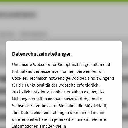
rtschaft Berlin
Menu
Karriere
International
Datenschutzeinstellungen
ng
Online-Forschungskatalog
Publikationen
Anmerkungen zur
tigung in Umstrukturierungsfällen unter Berücksichtigung des Anwendungsschrei
r durch das JStG 2009 nicht umgesetzten gesetzgeberischen Änderungsüberlegunge
Um unsere Webseite für Sie optimal zu gestalten und
fortlaufend verbessern zu können, verwenden wir
gen zur Thesaurierungsbegünstigu
Cookies. Technisch notwendige Cookies sind zwingend
für die Funktionalität der Webseite erforderlich.
kturierungsfällen unter
Zusätzliche Statistik-Cookies erlauben es uns, das
Nutzungsverhalten anonym auszuwerten, um die
chtigung des Anwendungsschreibens
Webseite zu verbessern. Sie haben die Möglichkeit,
Ihre Datenschutzeinstellungen über einen Link im
EStG und der durch das JStG 2009 ni
unteren Seitenbereich jederzeit zu ändern. Weitere
Informationen erhalten Sie in