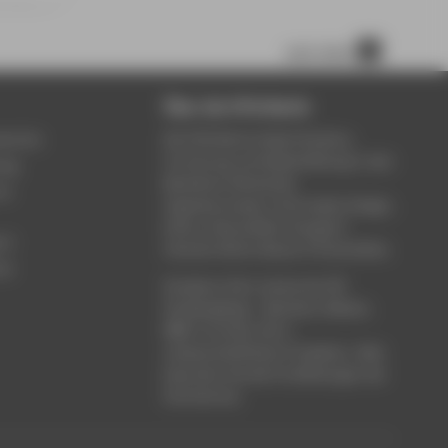
nach oben
Über die HTW Berlin
service
Die HTW Berlin bietet Studium,
Forschung und Weiterbildung in den
ung
Bereichen Wirtschaft,
um
Ingenieurwesen, Informatik, Design,
Kultur, Gesundheit, Energie &
rt
Umwelt, Recht, Bauen & Immobilien.
ce
Studieren Sie in einem der 80
Studiengänge - Bachelor, Master,
MBA. Forschen Sie in
wissenschaftlichen Projekten. Oder
besuchen Sie die Fortbildungen der
Hochschule.