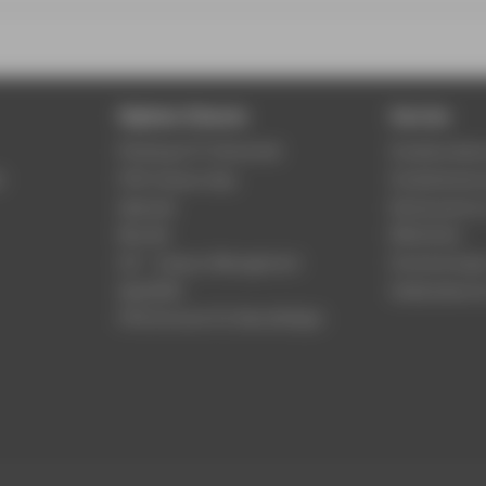
Digitale Dienste
Service
Phishing & IT-Sicherheit
Studierenden
r
HTW Campus App
Studienberat
Webmail
Rechenzentr
Moodle
Bibliothek
LSF - Campus Management
Hochschulspo
WebOPAC
Gebäudeservi
HTW.Intranet für Beschäftigte