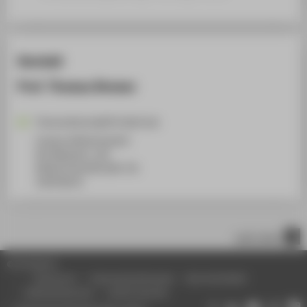
Kontakt
Prof. Thomas Bremer
Thomas.Bremer@HTW-Berlin.de
Campus Wilhelminenhof
WH Gebäude A, 102
Wilhelminenhofstraße 75A
12459
Berlin
nach oben
© HTW Berlin
Impressum
Datenschutzhinweise
Barrierefreiheit
Gebärdensprache
Leichte Sprache