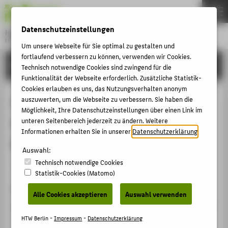
DE
EN
Datenschutzeinstellungen
Hochschule für Technik und Wirtschaft Berlin
University of Applied Sciences
Um unsere Webseite für Sie optimal zu gestalten und
Menu
fortlaufend verbessern zu können, verwenden wir Cookies.
THEMEN
FORSCHUNG
Technisch notwendige Cookies sind zwingend für die
HOCHSCHULE
Funktionalität der Webseite erforderlich. Zusätzliche Statistik-
Cookies erlauben es uns, das Nutzungsverhalten anonym
CAMPUS
Spielen in Deutschland -
auszuwerten, um die Webseite zu verbessern. Sie haben die
Möglichkeit, Ihre Datenschutzeinstellungen über einen Link im
STUDIUM
Spielverhalten der deutschen
unteren Seitenbereich jederzeit zu ändern. Weitere
LEHRE
Informationen erhalten Sie in unserer
Datenschutzerklärung
.
Bevölkerung
FORSCHUNG
Auswahl:
Technisch notwendige Cookies
KARRIERE
Sammelbandbeitrag › Aufsatz › 2011
Statistik-Cookies (Matomo)
INTERNATIONAL
Zitation
Alle Cookies akzeptieren
Auswahl verwenden
Bremer, Thomas; Busch, Carsten; Sommer, Julia: Spielen
INFORMATIONEN FÜR
in Deutschland - Spielverhalten der deutschen
HTW Berlin -
Impressum
-
Datenschutzerklärung