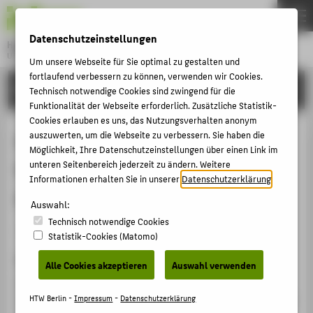
DE
EN
Datenschutzeinstellungen
Hochschule für Technik und Wirtschaft Berlin
University of Applied Sciences
Um unsere Webseite für Sie optimal zu gestalten und
Menu
fortlaufend verbessern zu können, verwenden wir Cookies.
THEMEN
FORSCHUNG
Technisch notwendige Cookies sind zwingend für die
HOCHSCHULE
Funktionalität der Webseite erforderlich. Zusätzliche Statistik-
Cookies erlauben es uns, das Nutzungsverhalten anonym
CAMPUS
Anwendung der
auszuwerten, um die Webseite zu verbessern. Sie haben die
Möglichkeit, Ihre Datenschutzeinstellungen über einen Link im
STUDIUM
Gesamtplanrechtsprechung in
unteren Seitenbereich jederzeit zu ändern. Weitere
LEHRE
Informationen erhalten Sie in unserer
Datenschutzerklärung
.
Ausgliederungsfällen (Teil 2)
FORSCHUNG
Auswahl:
Technisch notwendige Cookies
KARRIERE
Artikel › Journalartikel › 2011
Statistik-Cookies (Matomo)
INTERNATIONAL
Zitation
Alle Cookies akzeptieren
Auswahl verwenden
Wilke, Helmuth; Niehus, Ulrich: Anwendung der
INFORMATIONEN FÜR
Gesamtplanrechtsprechung in Ausgliederungsfällen (Teil
HTW Berlin -
Impressum
-
Datenschutzerklärung