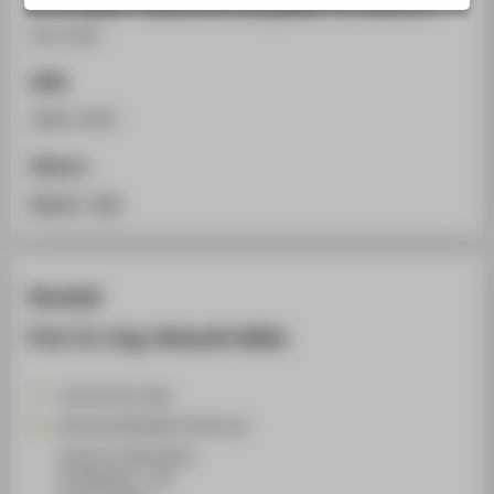
2). In: SteuK - Steuerrecht kurzgefaßt , 12. (2011), S.
STUDIENINTERESSIERTE
251-254.
STUDIERENDE
ISSN
UNTERNEHMEN
1869-2435
ALUMNI
PRESSE
Zitieren
BESCHÄFTIGTE
BibTeX
/
RIS
BELIEBTE SEITEN
Kontakt
DIGITALE DIENSTE
Prof. Dr.-Ing. Helmuth Wilke
SERVICE
ÜBER DIE HTW BERLIN
+49 30 5019-2368
Helmuth.Wilke@HTW-Berlin.de
Campus Treskowallee
TA Gebäude C, 720