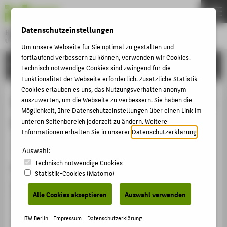
DE
EN
Datenschutzeinstellungen
Hochschule für Technik und Wirtschaft Berlin
University of Applied Sciences
Um unsere Webseite für Sie optimal zu gestalten und
Menu
fortlaufend verbessern zu können, verwenden wir Cookies.
THEMEN
FORSCHUNG
Technisch notwendige Cookies sind zwingend für die
HOCHSCHULE
Funktionalität der Webseite erforderlich. Zusätzliche Statistik-
Cookies erlauben es uns, das Nutzungsverhalten anonym
CAMPUS
Industriekultur-Erbe als Ressource:
auszuwerten, um die Webseite zu verbessern. Sie haben die
Möglichkeit, Ihre Datenschutzeinstellungen über einen Link im
STUDIUM
Die Elektropolis Berlin
unteren Seitenbereich jederzeit zu ändern. Weitere
LEHRE
Informationen erhalten Sie in unserer
Datenschutzerklärung
.
Sammelbandbeitrag › Aufsatz › 2015
FORSCHUNG
Auswahl:
Technisch notwendige Cookies
KARRIERE
Zitation
Statistik-Cookies (Matomo)
INTERNATIONAL
Haffner, Dorothee
: Industriekultur-Erbe als Ressource:
Alle Cookies akzeptieren
Auswahl verwenden
Die Elektropolis Berlin. In: Die beiden Lausitzen.
Wirtschaft, Geschichte und Industriekultur in
INFORMATIONEN FÜR
HTW Berlin -
Impressum
-
Datenschutzerklärung
Brandenburg und Sachsen. Hg. von Berghausen, Björn;