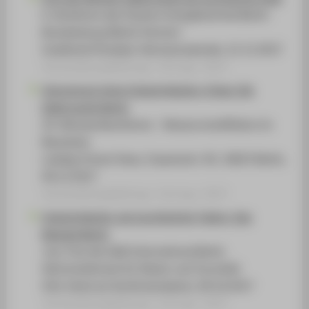
6. Konferenz des Clusters Energietechnik Berlin-
Brandenburg (Berlin Partner)
Inselhotel Potsdam-Hermannswerder, 21.11.2017
Veranstaltungsbeitrag › Vortrag › 2017
Umnutzung eines Industriekultur-Erbes: Die
Elektropolis Berlin
20. Netzwerkkonferenz - Ressourceneffizienz im
Bauwesen
Ludwig-Erhard-Haus, Fasanenstr. 85, 10623 Berlin,
04.12.2017
Veranstaltungsbeitrag › Vortrag › 2017
Industriekultur als touristischer Faktor. Das
Beispiel Berlin
Jour Fixe des Skål International Berlin
(Wirtschaftsclub für Reisen und Touristik)
H10, Hotel am Kurfürstendamm, 09.10.2017
Veranstaltungsbeitrag › Vortrag › 2017