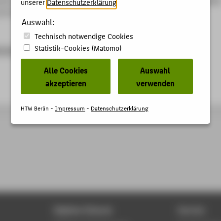
unserer
Datenschutzerklärung
.
29-29.
Auswahl:
Technisch notwendige Cookies
Statistik-Cookies (Matomo)
.de/pub/eQualification_2016.pdf
Alle Cookies
Auswahl
akzeptieren
verwenden
HTW Berlin -
Impressum
-
Datenschutzerklärung
Digitale Dienste
Service