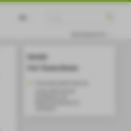
DE
EN
Informationen für
Kontakt
Prof. Thomas Bremer
Thomas.Bremer@HTW-Berlin.de
Campus Wilhelminenhof
WH Gebäude A, 102
Wilhelminenhofstraße 75A
12459
Berlin
n