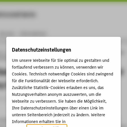
rtschaft Berlin
Menu
Karriere
International
Datenschutzeinstellungen
ng
Online-Forschungskatalog
Publikationen
TRACY – Gamebased Training for
y Scenarios
Um unsere Webseite für Sie optimal zu gestalten und
fortlaufend verbessern zu können, verwenden wir
amebased Training for Disaster and
Cookies. Technisch notwendige Cookies sind zwingend
für die Funktionalität der Webseite erforderlich.
y Scenarios
Zusätzliche Statistik-Cookies erlauben es uns, das
Nutzungsverhalten anonym auszuwerten, um die
andbeitrag › 2014
Webseite zu verbessern. Sie haben die Möglichkeit,
Ihre Datenschutzeinstellungen über einen Link im
unteren Seitenbereich jederzeit zu ändern. Weitere
Sostmann, Kai: TRACY – Gamebased Training for Disaster and
Informationen erhalten Sie in
os. In: eQuali cation 2014 – Lernen und Beruf digital verbinde