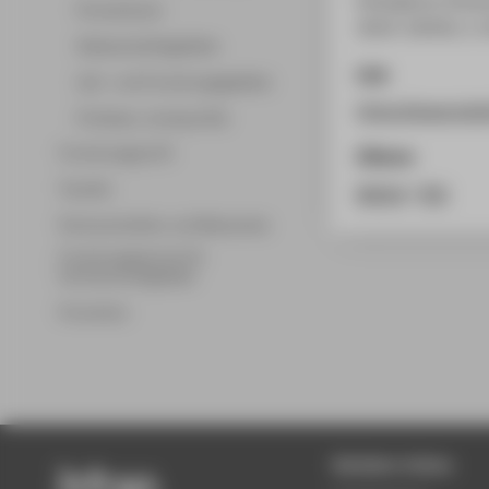
Promotionen
2014. (2014), S. 
Wissenschaftsgebiete
Link
Lehr- und Forschungsgebiete
https://www.bmbf
Professor_innenprofile
Forschungsprofil
Zitieren
Transfer
BibTeX
/
RIS
Partnerschaften und Netzwerke
Forschungsservice für
Hochschulmitglieder
Promotion
Beliebte Seiten