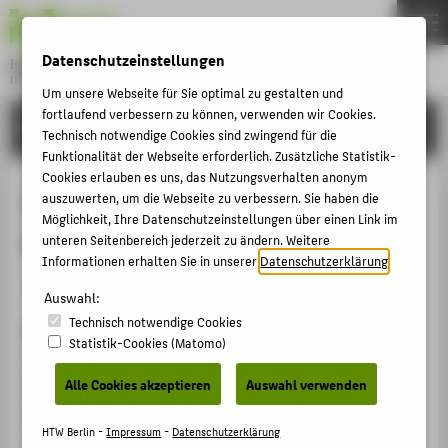
DE
EN
Datenschutzeinstellungen
Hochschule für Technik und Wirtschaft Berlin
University of Applied Sciences
Um unsere Webseite für Sie optimal zu gestalten und
Menu
fortlaufend verbessern zu können, verwenden wir Cookies.
THEMEN
FORSCHUNG
Technisch notwendige Cookies sind zwingend für die
HOCHSCHULE
Funktionalität der Webseite erforderlich. Zusätzliche Statistik-
Cookies erlauben es uns, das Nutzungsverhalten anonym
CAMPUS
Interacting with Simulated
auszuwerten, um die Webseite zu verbessern. Sie haben die
Möglichkeit, Ihre Datenschutzeinstellungen über einen Link im
STUDIUM
Archaeological Assets
unteren Seitenbereich jederzeit zu ändern. Weitere
LEHRE
Informationen erhalten Sie in unserer
Datenschutzerklärung
.
Konferenzbeitrag › Konferenzpaper › 2016
FORSCHUNG
Auswahl:
Technisch notwendige Cookies
KARRIERE
Zitation
Statistik-Cookies (Matomo)
INTERNATIONAL
Goren, Arian; Kohlmeyer, Kay, Bremer, Thomas;
Alle Cookies akzeptieren
Auswahl verwenden
Brandhorst, Susanne; Kai-Browne, Arie; Hennig,
Alexander; Balda, Felix; Strippgen, David; Plesch,
INFORMATIONEN FÜR
HTW Berlin -
Impressum
-
Datenschutzerklärung
Sebastian: Interacting with Simulated Archaeological