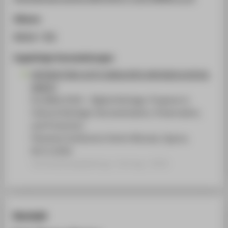
Zitieren
BibTeX
/
RIS
Zugehörige Veranstaltungen
INTERACTING WITH SIMULATED ARCHAEOLOGICAL
ASSETS
EuroMed 2016 - Digital Heritage. Progress in
Cultural Heritage: Documentation, Preservation,
and Protection
Filoxenia Conference Centre Nicosia, Cyprus,
04.11.2016
Veranstaltungsbeitrag › Vortrag › 2016
Kontakt