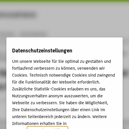
rtschaft Berlin
Menu
Karriere
International
Datenschutzeinstellungen
ng
Online-Forschungskatalog
Publikationen
TRACY.B–Gamebased Training for
y Scenarios
Um unsere Webseite für Sie optimal zu gestalten und
fortlaufend verbessern zu können, verwenden wir
amebased Training for Disaster and
Cookies. Technisch notwendige Cookies sind zwingend
für die Funktionalität der Webseite erforderlich.
y Scenarios
Zusätzliche Statistik-Cookies erlauben es uns, das
Nutzungsverhalten anonym auszuwerten, um die
rtikel › 2016
Webseite zu verbessern. Sie haben die Möglichkeit,
Ihre Datenschutzeinstellungen über einen Link im
unteren Seitenbereich jederzeit zu ändern. Weitere
Brandhorst, Susanne; Sostmann, Kai: TRACY.B–Gamebased Traini
Informationen erhalten Sie in
Emergency Scenarios. In: eQualification 2016 - Lernen und Beruf