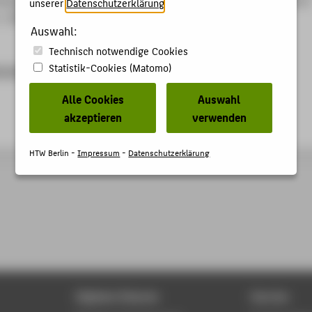
unserer
Datenschutzerklärung
.
. (2016), S. 27-27.
Auswahl:
Technisch notwendige Cookies
Statistik-Cookies (Matomo)
.de/pub/eQualification_2016.pdf
Alle Cookies
Auswahl
akzeptieren
verwenden
HTW Berlin -
Impressum
-
Datenschutzerklärung
Digitale Dienste
Service