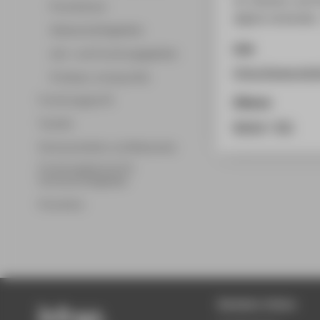
Promotionen
digital verbinden 
Wissenschaftsgebiete
Link
Lehr- und Forschungsgebiete
https://www.bmbf
Professor_innenprofile
Forschungsprofil
Zitieren
Transfer
BibTeX
/
RIS
Partnerschaften und Netzwerke
Forschungsservice für
Hochschulmitglieder
Promotion
Beliebte Seiten