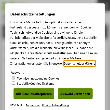
DE
EN
Datenschutzeinstellungen
Hochschule für Technik und Wirtschaft Berlin
University of Applied Sciences
Um unsere Webseite für Sie optimal zu gestalten und
Menu
fortlaufend verbessern zu können, verwenden wir Cookies.
THEMEN
FORSCHUNG
Technisch notwendige Cookies sind zwingend für die
HOCHSCHULE
Funktionalität der Webseite erforderlich. Zusätzliche Statistik-
Cookies erlauben es uns, das Nutzungsverhalten anonym
CAMPUS
Eine Rolle rückwärts in New Work:
auszuwerten, um die Webseite zu verbessern. Sie haben die
Möglichkeit, Ihre Datenschutzeinstellungen über einen Link im
STUDIUM
Willkommen im neuen Taylorismus
unteren Seitenbereich jederzeit zu ändern. Weitere
LEHRE
Informationen erhalten Sie in unserer
Datenschutzerklärung
.
Veranstaltungsbeitrag › Sonstiger Veranstaltungsbeitrag
FORSCHUNG
Auswahl:
› 2022
Technisch notwendige Cookies
KARRIERE
Statistik-Cookies (Matomo)
Veranstaltung
INTERNATIONAL
Alle Cookies akzeptieren
Auswahl verwenden
Futura Oeconomica New Work
Berlin, 19.04.2022
INFORMATIONEN FÜR
HTW Berlin -
Impressum
-
Datenschutzerklärung