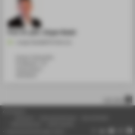
Prof. Dr. phil. Jürgen Radel
Juergen.Radel@HTW-Berlin.de
Campus Treskowallee
TA Gebäude C, 737
Treskowallee 8
10318
Berlin
nach oben
© HTW Berlin
Impressum
Datenschutzhinweise
Barrierefreiheit
Gebärdensprache
Leichte Sprache
Datenschutzeinstellungen ändern