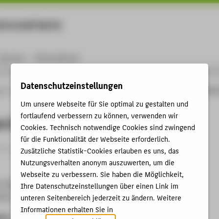
rtschaft Berlin
Menu
Karriere
International
Datenschutzeinstellungen
ng
Online-Forschungskatalog
Vorträge & Veranstaltungen
Hydraulics in Wind 
Um unsere Webseite für Sie optimal zu gestalten und
fortlaufend verbessern zu können, verwenden wir
s in Wind Energy Part I and II
Cookies. Technisch notwendige Cookies sind zwingend
für die Funktionalität der Webseite erforderlich.
itrag › Eingeladener Vortrag › 2022
Zusätzliche Statistik-Cookies erlauben es uns, das
Nutzungsverhalten anonym auszuwerten, um die
Webseite zu verbessern. Sie haben die Möglichkeit,
g TOHOKU RENES
Ihre Datenschutzeinstellungen über einen Link im
2022 - 05.04.2022
unteren Seitenbereich jederzeit zu ändern. Weitere
Informationen erhalten Sie in
ben