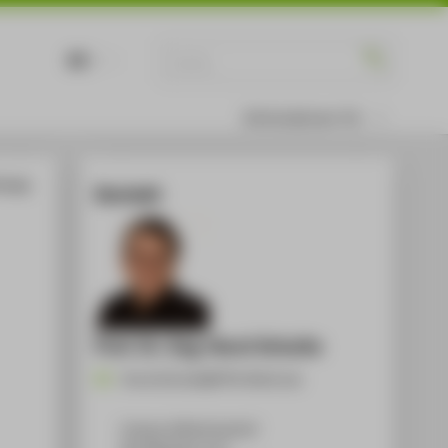
DE
EN
Informationen für
Energy
Kontakt
Prof. Dr.-Ing. Horst Schulte
Horst.Schulte@HTW-Berlin.de
Campus Wilhelminenhof