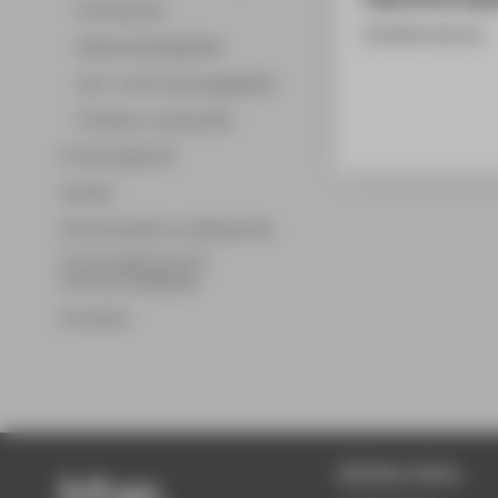
Promotionen
Invited Lecture
Wissenschaftsgebiete
Lehr- und Forschungsgebiete
Professor_innenprofile
Forschungsprofil
Transfer
Partnerschaften und Netzwerke
Forschungsservice für
Hochschulmitglieder
Promotion
Beliebte Seiten