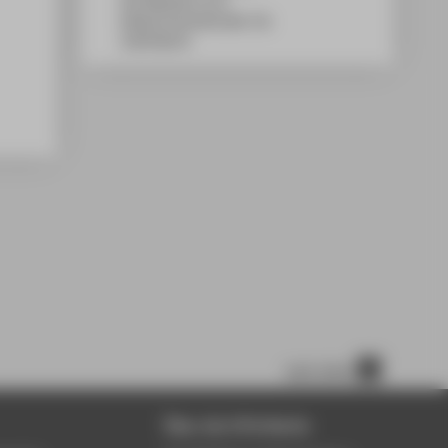
WH Gebäude G, 611
Wilhelminenhofstraße 75A
12459
Berlin
nach oben
Über die HTW Berlin