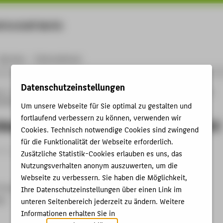
rtschaft Berlin
Menu
Karriere
International
Datenschutzeinstellungen
ng
Online-Forschungskatalog
Vorträge & Veranstaltungen
SparePartAssist:
n Euch!
Um unsere Webseite für Sie optimal zu gestalten und
fortlaufend verbessern zu können, verwenden wir
ssist: Ersatzteile - wir finden Euch!
Cookies. Technisch notwendige Cookies sind zwingend
für die Funktionalität der Webseite erforderlich.
itrag › Eingeladener Vortrag › 2022
Zusätzliche Statistik-Cookies erlauben es uns, das
Nutzungsverhalten anonym auszuwerten, um die
Webseite zu verbessern. Sie haben die Möglichkeit,
orum Ersatzteillogistik 2022
Ihre Datenschutzeinstellungen über einen Link im
22
unteren Seitenbereich jederzeit zu ändern. Weitere
Informationen erhalten Sie in