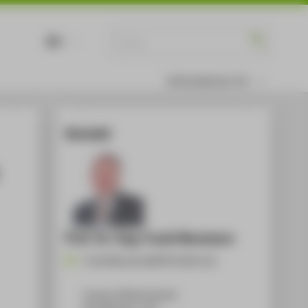
DE
EN
Informationen für
Kontakt
Prof. Dr.-Ing. Frank Neumann
Frank.Neumann@HTW-Berlin.de
Campus Wilhelminenhof