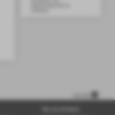
WH Gebäude C, 263
Wilhelminenhofstraße 75A
12459
Berlin
nach oben
Über die HTW Berlin