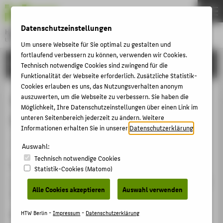
DE
EN
Datenschutzeinstellungen
Hochschule für Technik und Wirtschaft Berlin
University of Applied Sciences
Um unsere Webseite für Sie optimal zu gestalten und
Menu
fortlaufend verbessern zu können, verwenden wir Cookies.
THEMEN
FORSCHUNG
Technisch notwendige Cookies sind zwingend für die
HOCHSCHULE
Funktionalität der Webseite erforderlich. Zusätzliche Statistik-
Cookies erlauben es uns, das Nutzungsverhalten anonym
CAMPUS
SparePartAssist: Ersatzteile - wir
auszuwerten, um die Webseite zu verbessern. Sie haben die
Möglichkeit, Ihre Datenschutzeinstellungen über einen Link im
STUDIUM
finden Euch!
unteren Seitenbereich jederzeit zu ändern. Weitere
LEHRE
Informationen erhalten Sie in unserer
Datenschutzerklärung
.
Veranstaltungsbeitrag › Ausstellungsbeitrag › 2022
FORSCHUNG
Auswahl:
Technisch notwendige Cookies
KARRIERE
Veranstaltung
Statistik-Cookies (Matomo)
INTERNATIONAL
3D-NordOst 2022 24. Anwendungsbezogener Workshop
Alle Cookies akzeptieren
Auswahl verwenden
Berlin, 01.12.2022 - 02.12.2022
INFORMATIONEN FÜR
Homepage
HTW Berlin -
Impressum
-
Datenschutzerklärung