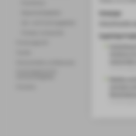
Promotionen
Homepage
Wissenschaftsgebiete
Lehr- und Forschungsgebiete
https://transfer
Professor_innenprofile
Zugehörige Proje
Forschungsprofil
Entwicklung
Transfer
Verfahren fü
industrielle
Partnerschaften und Netzwerke
Forschungsp
Forschungsservice für
Hochschulmitglieder
Mobiles und 
montage unt
Promotion
Ähnlichkeits
Forschungsp