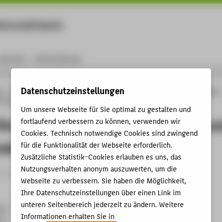
rtschaft Berlin
Menu
Karriere
International
Datenschutzeinstellungen
ng
Online-Forschungskatalog
Vorträge & Veranstaltungen
„Die App findet das
AR- und KI-Anwendungen für Industrie 4.0
Um unsere Webseite für Sie optimal zu gestalten und
indet das richtige Ersatzteil“: AR- u
fortlaufend verbessern zu können, verwenden wir
Cookies. Technisch notwendige Cookies sind zwingend
dungen für Industrie 4.0
für die Funktionalität der Webseite erforderlich.
Zusätzliche Statistik-Cookies erlauben es uns, das
Nutzungsverhalten anonym auszuwerten, um die
itrag › Eingeladener Vortrag › 2022
Webseite zu verbessern. Sie haben die Möglichkeit,
Ihre Datenschutzeinstellungen über einen Link im
unteren Seitenbereich jederzeit zu ändern. Weitere
022
Informationen erhalten Sie in
22