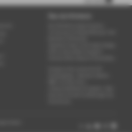
Über die HTW Berlin
service
Die HTW Berlin bietet Studium,
Forschung und Weiterbildung in den
ung
Bereichen Wirtschaft,
um
Ingenieurwesen, Informatik, Design,
Kultur, Gesundheit, Energie &
rt
Umwelt, Recht, Bauen & Immobilien.
ce
Studieren Sie in einem der 80
Studiengänge - Bachelor, Master,
MBA. Forschen Sie in
wissenschaftlichen Projekten. Oder
besuchen Sie die Fortbildungen der
Hochschule.
ungen ändern