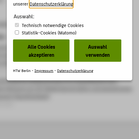
unserer
Datenschutzerklärung
.
Auswahl:
-week-2022.b2match.io
Technisch notwendige Cookies
Statistik-Cookies (Matomo)
kte
Alle Cookies
Auswahl
 KI-gestützter, mehrdimensionaler Ensemble-Learning-
akzeptieren
verwenden
r die präzise Ad-Hoc-Wiedererkennung von Ersatzteilen im
n Umfeld (ELV.xD)
rojekt
HTW Berlin -
Impressum
-
Datenschutzerklärung
AR-basiertes Assistenzsystem für Ersatzteilsuche und -
er Nutzung von 3D-Objektrekonstruktion und geometrischer
suche (SparePartAssist)
rojekt