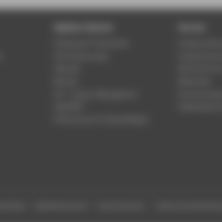
Digitale Dienste
Service
Phishing & IT-Sicherheit
Studierenden
r
HTW Campus App
Studienberat
Webmail
Rechenzentr
Moodle
Bibliothek
LSF - Campus Management
Hochschulspo
WebOPAC
Gebäudeservi
HTW.Intranet für Beschäftigte
efreiheit
Gebärdensprache
Leichte Sprache
Datenschutzeinstell