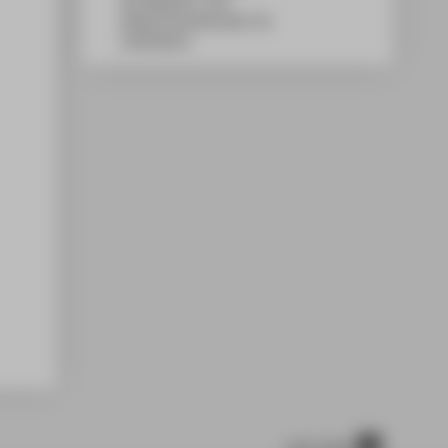
WH Gebäude C, 263
Wilhelminenhofstraße 75A
12459
Berlin
nach oben