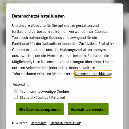
DE
EN
Datenschutzeinstellungen
Hochschule für Technik und Wirtschaft Berlin
University of Applied Sciences
Um unsere Webseite für Sie optimal zu gestalten und
Menu
fortlaufend verbessern zu können, verwenden wir Cookies.
THEMEN
FORSCHUNG
Technisch notwendige Cookies sind zwingend für die
HOCHSCHULE
Funktionalität der Webseite erforderlich. Zusätzliche Statistik-
Cookies erlauben es uns, das Nutzungsverhalten anonym
CAMPUS
Interaktive und automatisch
auszuwerten, um die Webseite zu verbessern. Sie haben die
Möglichkeit, Ihre Datenschutzeinstellungen über einen Link im
STUDIUM
bewertete Programmierübungen mit
unteren Seitenbereich jederzeit zu ändern. Weitere
LEHRE
Informationen erhalten Sie in unserer
Datenschutzerklärung
.
dem Virtual Programming Lab (VPL)
FORSCHUNG
Auswahl:
Technisch notwendige Cookies
KARRIERE
Veranstaltungsbeitrag › Interaktive und automatisch
Statistik-Cookies (Matomo)
bewertete Programmierübungen mit dem Virtual
INTERNATIONAL
Programming Lab (VPL) › 2023
Alle Cookies akzeptieren
Auswahl verwenden
Veranstaltung
INFORMATIONEN FÜR
HTW Berlin -
Impressum
-
Datenschutzerklärung