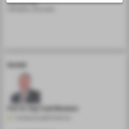
eLearning Tage
STUDIENINTERESSIERTE
HTW Berlin, 16.03.2023
STUDIERENDE
UNTERNEHMEN
ALUMNI
PRESSE
BESCHÄFTIGTE
Kontakt
BELIEBTE SEITEN
DIGITALE DIENSTE
SERVICE
ÜBER DIE HTW BERLIN
Prof. Dr.-Ing. Frank Neumann
Frank.Neumann@HTW-Berlin.de