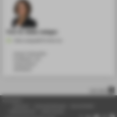
Prof. Dr. Heike Joebges
Heike.Joebges@HTW-Berlin.de
Campus Treskowallee
TA Gebäude C, 421
Treskowallee 8
10318
Berlin
nach oben
© HTW Berlin
Impressum
Datenschutzhinweise
Barrierefreiheit
Gebärdensprache
Leichte Sprache