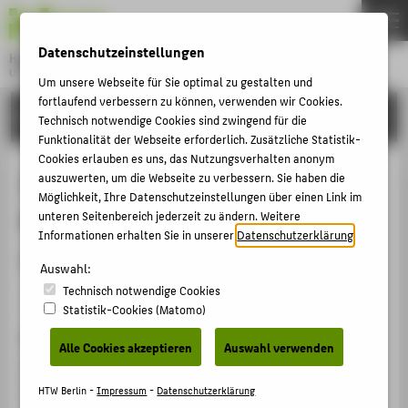
DE
EN
Datenschutzeinstellungen
Hochschule für Technik und Wirtschaft Berlin
University of Applied Sciences
Um unsere Webseite für Sie optimal zu gestalten und
Menu
fortlaufend verbessern zu können, verwenden wir Cookies.
THEMEN
FORSCHUNG
Technisch notwendige Cookies sind zwingend für die
HOCHSCHULE
Funktionalität der Webseite erforderlich. Zusätzliche Statistik-
Cookies erlauben es uns, das Nutzungsverhalten anonym
CAMPUS
Inflation in Deutschland:
auszuwerten, um die Webseite zu verbessern. Sie haben die
Möglichkeit, Ihre Datenschutzeinstellungen über einen Link im
STUDIUM
Einmalzahlungen zur Verhinderung
unteren Seitenbereich jederzeit zu ändern. Weitere
LEHRE
Informationen erhalten Sie in unserer
Datenschutzerklärung
.
von Lohn-Preis-Spiralen?
FORSCHUNG
Auswahl:
Technisch notwendige Cookies
KARRIERE
Veranstaltungsbeitrag › Eingeladener Vortrag › 2023
Statistik-Cookies (Matomo)
INTERNATIONAL
Veranstaltung
Alle Cookies akzeptieren
Auswahl verwenden
Gefangen in der Inflationsfalle? Forderungen von
INFORMATIONEN FÜR
Gewerkschaften und Arbeitnehmer_innen im neuen
HTW Berlin -
Impressum
-
Datenschutzerklärung