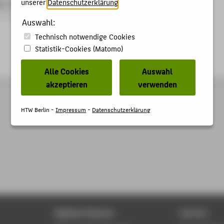
unserer
Datenschutzerklärung
.
 / Tania La Guerillera (TANIA)
rojekt
Auswahl:
Technisch notwendige Cookies
Statistik-Cookies (Matomo)
Alle Cookies
Auswahl
akzeptieren
verwenden
HTW Berlin -
Impressum
-
Datenschutzerklärung
Digitale Dienste
Service