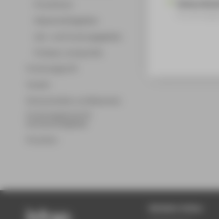
Tamara Bunke
Promotionen
Forschungsp
Wissenschaftsgebiete
Lehr- und Forschungsgebiete
Professor_innenprofile
Forschungsprofil
Transfer
Partnerschaften und Netzwerke
Forschungsservice für
Hochschulmitglieder
Promotion
Beliebte Seiten