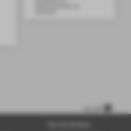
WH Gebäude A, 531
Wilhelminenhofstraße 75A
12459
Berlin
nach oben
Über die HTW Berlin