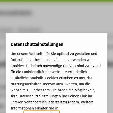
rtschaft Berlin
Menu
Karriere
International
Datenschutzeinstellungen
ng
Online-Forschungskatalog
Vorträge & Veranstaltungen
Tamara Bunke. Lebe
Um unsere Webseite für Sie optimal zu gestalten und
fortlaufend verbessern zu können, verwenden wir
nke. Leben und Mythos der Guerille
Cookies. Technisch notwendige Cookies sind zwingend
für die Funktionalität der Webseite erforderlich.
ganisation › Ausstellung › 2023
Zusätzliche Statistik-Cookies erlauben es uns, das
Nutzungsverhalten anonym auszuwerten, um die
t, Datum
Webseite zu verbessern. Sie haben die Möglichkeit,
DIE LINKE Strausberg, 19.09.2023 - 28.10.2023
Ihre Datenschutzeinstellungen über einen Link im
unteren Seitenbereich jederzeit zu ändern. Weitere
kte
Informationen erhalten Sie in