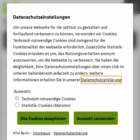
DE
EN
Datenschutzeinstellungen
Hochschule für Technik und Wirtschaft Berlin
University of Applied Sciences
Um unsere Webseite für Sie optimal zu gestalten und
Menu
fortlaufend verbessern zu können, verwenden wir Cookies.
THEMEN
FORSCHUNG
Technisch notwendige Cookies sind zwingend für die
Funktionalität der Webseite erforderlich. Zusätzliche Statistik-
HOCHSCHULE
Cookies erlauben es uns, das Nutzungsverhalten anonym
CAMPUS
auszuwerten, um die Webseite zu verbessern. Sie haben die
13. HTW-Steuerseminar
Möglichkeit, Ihre Datenschutzeinstellungen über einen Link im
STUDIUM
unteren Seitenbereich jederzeit zu ändern. Weitere
Veranstaltungsorganisation › Konferenz › 2023
Informationen erhalten Sie in unserer
Datenschutzerklärung
.
LEHRE
Veranstaltungsort, Datum
FORSCHUNG
Auswahl:
Technisch notwendige Cookies
HTW Berlin, 09.11.2023
KARRIERE
Statistik-Cookies (Matomo)
INTERNATIONAL
Rolle bei der Organisation
Alle Cookies akzeptieren
Auswahl verwenden
Organisator, Moderation
INFORMATIONEN FÜR
HTW Berlin -
Impressum
-
Datenschutzerklärung