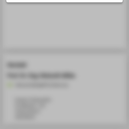
STUDIENINTERESSIERTE
STUDIERENDE
UNTERNEHMEN
ALUMNI
PRESSE
BESCHÄFTIGTE
Kontakt
BELIEBTE SEITEN
Prof. Dr.-Ing. Helmuth Wilke
DIGITALE DIENSTE
Helmuth.Wilke@HTW-Berlin.de
SERVICE
ÜBER DIE HTW BERLIN
Campus Treskowallee
TA Gebäude C, 720
Treskowallee 8
10318
Berlin