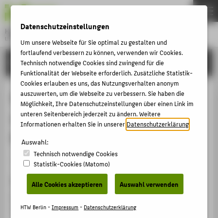
DE
EN
Datenschutzeinstellungen
Hochschule für Technik und Wirtschaft Berlin
University of Applied Sciences
Um unsere Webseite für Sie optimal zu gestalten und
Menu
fortlaufend verbessern zu können, verwenden wir Cookies.
THEMEN
FORSCHUNG
Technisch notwendige Cookies sind zwingend für die
Funktionalität der Webseite erforderlich. Zusätzliche Statistik-
HOCHSCHULE
Cookies erlauben es uns, das Nutzungsverhalten anonym
CAMPUS
auszuwerten, um die Webseite zu verbessern. Sie haben die
Die Erfassung der Welt – 3D-Scans
Möglichkeit, Ihre Datenschutzeinstellungen über einen Link im
STUDIUM
und Storytelling in virtuellen
unteren Seitenbereich jederzeit zu ändern. Weitere
LEHRE
Informationen erhalten Sie in unserer
Datenschutzerklärung
.
Räumen
FORSCHUNG
Auswahl:
Technisch notwendige Cookies
KARRIERE
Veranstaltungsorganisation › Symposium › 2023
Statistik-Cookies (Matomo)
INTERNATIONAL
Veranstaltungsort, Datum
Alle Cookies akzeptieren
Auswahl verwenden
Hochschule für Technik und Wirtschaft Berlin,
INFORMATIONEN FÜR
31.05.2023
HTW Berlin -
Impressum
-
Datenschutzerklärung