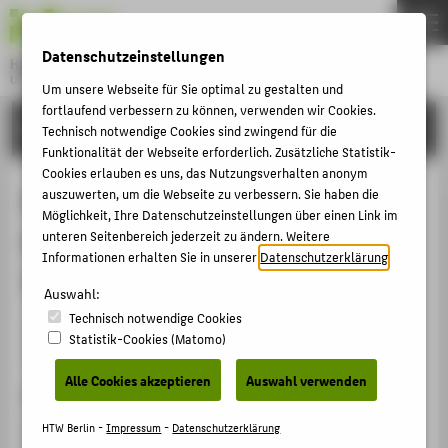
DE
EN
Datenschutzeinstellungen
Hochschule für Technik und Wirtschaft Berlin
University of Applied Sciences
Um unsere Webseite für Sie optimal zu gestalten und
Menu
fortlaufend verbessern zu können, verwenden wir Cookies.
THEMEN
FORSCHUNG
Technisch notwendige Cookies sind zwingend für die
HOCHSCHULE
Funktionalität der Webseite erforderlich. Zusätzliche Statistik-
Cookies erlauben es uns, das Nutzungsverhalten anonym
CAMPUS
Enhancing Teaching and Learning
auszuwerten, um die Webseite zu verbessern. Sie haben die
Möglichkeit, Ihre Datenschutzeinstellungen über einen Link im
STUDIUM
through Virtual Reality: A Focus on
unteren Seitenbereich jederzeit zu ändern. Weitere
LEHRE
Informationen erhalten Sie in unserer
Datenschutzerklärung
.
Textile Materials
FORSCHUNG
Auswahl:
Technisch notwendige Cookies
KARRIERE
Veranstaltungsbeitrag › Posterpräsentation und
Statistik-Cookies (Matomo)
Videovortrag › 2023
INTERNATIONAL
Alle Cookies akzeptieren
Auswahl verwenden
Veranstaltung
INFORMATIONEN FÜR
4th International Electronic Conference on Applied
HTW Berlin -
Impressum
-
Datenschutzerklärung