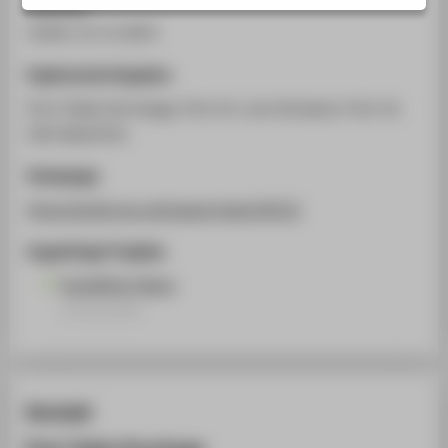
Sciences
STUDIENINTERESSIERTE
online, 21.11.2023
STUDIERENDE
Ergänzende Angaben
UNTERNEHMEN
Prof. Pablo Dornhege, Prof. Dr. Lutz Strobach, Prof. Dr.
ALUMNI
Lilia Sabantina
PRESSE
Homepage
BESCHÄFTIGTE
https://sciforum.net/paper/view/16312
BELIEBTE SEITEN
Zugehörige Projekte
DIGITALE DIENSTE
Expedition Nano
Lehrprojekt
SERVICE
ÜBER DIE HTW BERLIN
Kontakt
Prof. Pablo Dornhege