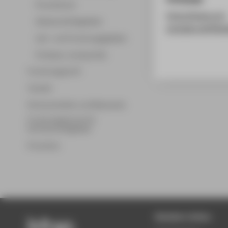
Promotionen
https://www.uni-
Wissenschaftsgebiete
potsdam.de/file
Lehr- und Forschungsgebiete
Professor_innenprofile
Forschungsprofil
Transfer
Partnerschaften und Netzwerke
Forschungsservice für
Hochschulmitglieder
Promotion
Beliebte Seiten