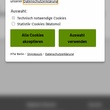
unserer
Datenschutzerklärung
.
Auswahl:
admin/projects/vreiraum/VReiraum_Newsletter_Mai_2023.pdf
Technisch notwendige Cookies
Statistik-Cookies (Matomo)
Alle Cookies
Auswahl
akzeptieren
verwenden
HTW Berlin -
Impressum
-
Datenschutzerklärung
Digitale Dienste
Service