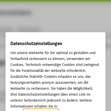
rtschaft Berlin
Menu
Karriere
International
Datenschutzeinstellungen
ng
Online-Forschungskatalog
Vorträge & Veranstaltungen
Gemeinsam lernen i
Um unsere Webseite für Sie optimal zu gestalten und
fortlaufend verbessern zu können, verwenden wir
m lernen in hybridrealen Räumen
Cookies. Technisch notwendige Cookies sind zwingend
für die Funktionalität der Webseite erforderlich.
itrag › Eingeladener Vortrag › 2023
Zusätzliche Statistik-Cookies erlauben es uns, das
Nutzungsverhalten anonym auszuwerten, um die
Webseite zu verbessern. Sie haben die Möglichkeit,
t:innenvorträge
Ihre Datenschutzeinstellungen über einen Link im
dam, 30.05.2023
unteren Seitenbereich jederzeit zu ändern. Weitere
Informationen erhalten Sie in