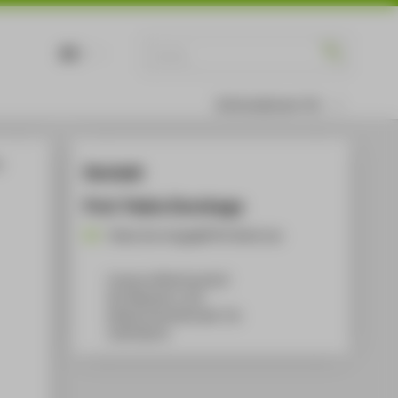
DE
EN
Informationen für
n
Kontakt
Prof. Pablo Dornhege
Pablo.Dornhege@HTW-Berlin.de
Campus Wilhelminenhof
WH Gebäude A, 432
Wilhelminenhofstraße 75A
12459
Berlin