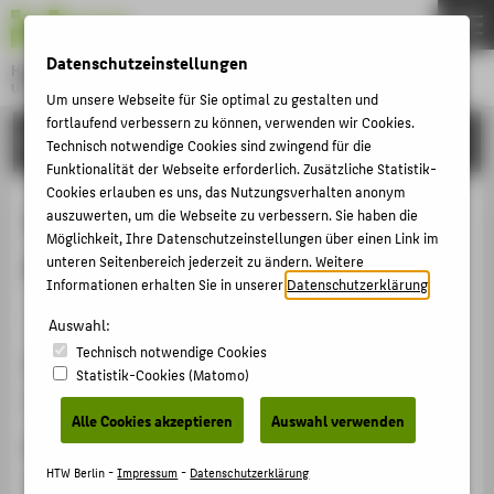
DE
EN
Datenschutzeinstellungen
Hochschule für Technik und Wirtschaft Berlin
University of Applied Sciences
Um unsere Webseite für Sie optimal zu gestalten und
Menu
fortlaufend verbessern zu können, verwenden wir Cookies.
THEMEN
FORSCHUNG
Technisch notwendige Cookies sind zwingend für die
HOCHSCHULE
Funktionalität der Webseite erforderlich. Zusätzliche Statistik-
Cookies erlauben es uns, das Nutzungsverhalten anonym
CAMPUS
3D-ISA 2024: 3D in Science &
auszuwerten, um die Webseite zu verbessern. Sie haben die
Möglichkeit, Ihre Datenschutzeinstellungen über einen Link im
STUDIUM
Applications
unteren Seitenbereich jederzeit zu ändern. Weitere
LEHRE
Informationen erhalten Sie in unserer
Datenschutzerklärung
.
Veranstaltungsorganisation › Workshop › 2024
FORSCHUNG
Auswahl:
Technisch notwendige Cookies
KARRIERE
Veranstaltungsort, Datum
Statistik-Cookies (Matomo)
INTERNATIONAL
GFaI e.V. Berlin, 26.11.2024 - 27.11.2024
Alle Cookies akzeptieren
Auswahl verwenden
Rolle bei der Organisation
INFORMATIONEN FÜR
HTW Berlin -
Impressum
-
Datenschutzerklärung
Mitglied Organisationskomittee