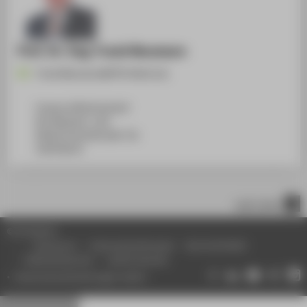
Prof. Dr.-Ing. Frank Neumann
Frank.Neumann@HTW-Berlin.de
Campus Wilhelminenhof
WH Gebäude C, 263
Wilhelminenhofstraße 75A
12459
Berlin
nach oben
© HTW Berlin
Impressum
Datenschutzhinweise
Barrierefreiheit
Gebärdensprache
Leichte Sprache
Datenschutzeinstellungen ändern