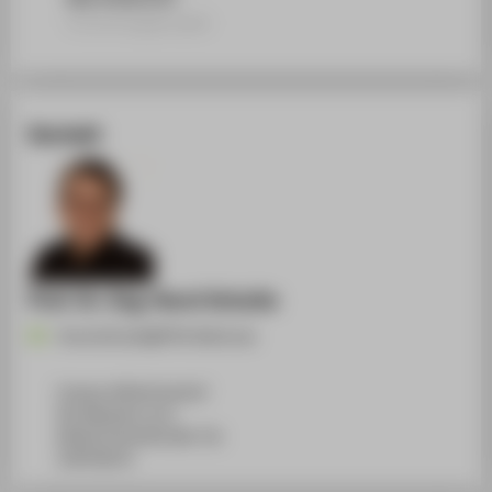
Forschungsprojekt
Kontakt
Prof. Dr.-Ing. Horst Schulte
Horst.Schulte@HTW-Berlin.de
Campus Wilhelminenhof
WH Gebäude G, 611
Wilhelminenhofstraße 75A
12459
Berlin