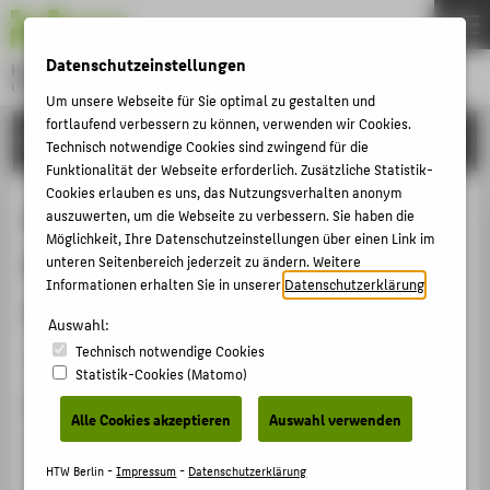
DE
EN
Datenschutzeinstellungen
Hochschule für Technik und Wirtschaft Berlin
University of Applied Sciences
Um unsere Webseite für Sie optimal zu gestalten und
Menu
fortlaufend verbessern zu können, verwenden wir Cookies.
THEMEN
FORSCHUNG
Technisch notwendige Cookies sind zwingend für die
HOCHSCHULE
Funktionalität der Webseite erforderlich. Zusätzliche Statistik-
Cookies erlauben es uns, das Nutzungsverhalten anonym
CAMPUS
Power to the People: Dezentrale
auszuwerten, um die Webseite zu verbessern. Sie haben die
Möglichkeit, Ihre Datenschutzeinstellungen über einen Link im
STUDIUM
Regelung von Energiesystemen für
unteren Seitenbereich jederzeit zu ändern. Weitere
LEHRE
Informationen erhalten Sie in unserer
Datenschutzerklärung
.
offene Gesellschaften
FORSCHUNG
Auswahl:
Technisch notwendige Cookies
KARRIERE
Veranstaltungsbeitrag › Vortrag › 2024
Statistik-Cookies (Matomo)
INTERNATIONAL
Veranstaltung
Alle Cookies akzeptieren
Auswahl verwenden
Lange Nacht der Wissenschaften N8
INFORMATIONEN FÜR
HTW Berlin, Campus Wilhelminenhofstraße (WH),
HTW Berlin -
Impressum
-
Datenschutzerklärung