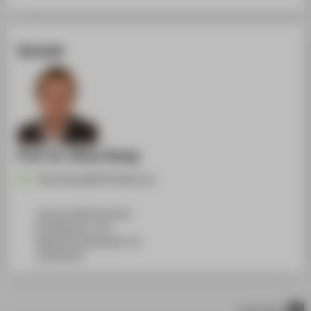
Kontakt
Prof. Dr. Oliver Rump
Oliver.Rump@HTW-Berlin.de
Campus Wilhelminenhof
WH Gebäude A, 531
Wilhelminenhofstraße 75A
12459
Berlin
nach oben