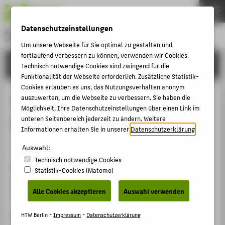
DE
EN
Datenschutzeinstellungen
Hochschule für Technik und Wirtschaft Berlin
University of Applied Sciences
Um unsere Webseite für Sie optimal zu gestalten und
Menu
fortlaufend verbessern zu können, verwenden wir Cookies.
THEMEN
FORSCHUNG
Technisch notwendige Cookies sind zwingend für die
HOCHSCHULE
Funktionalität der Webseite erforderlich. Zusätzliche Statistik-
Cookies erlauben es uns, das Nutzungsverhalten anonym
CAMPUS
Tamara Bunke – Eine Biographie
auszuwerten, um die Webseite zu verbessern. Sie haben die
Möglichkeit, Ihre Datenschutzeinstellungen über einen Link im
STUDIUM
zwischen Mythos und Wirklichkeit
unteren Seitenbereich jederzeit zu ändern. Weitere
LEHRE
Informationen erhalten Sie in unserer
Datenschutzerklärung
.
Veranstaltungsorganisation › Ausstellung › 2024
FORSCHUNG
Auswahl:
Technisch notwendige Cookies
KARRIERE
Veranstaltungsort, Datum
Statistik-Cookies (Matomo)
INTERNATIONAL
Kiezhaus Agnes Weinhold Berlin, 31.05.2024 -
Alle Cookies akzeptieren
Auswahl verwenden
14.06.2024
INFORMATIONEN FÜR
Rolle bei der Organisation
HTW Berlin -
Impressum
-
Datenschutzerklärung