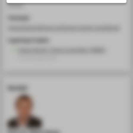
STUDIENINTERESSIERTE
Kurator
STUDIERENDE
Homepage
UNTERNEHMEN
https://www.kiezhaus.org/tamara-bunke-ausstellung/
ALUMNI
Zugehörige Projekte
PRESSE
Tamara Bunke / Tania La Guerillera (TANIA)
BESCHÄFTIGTE
Forschungsprojekt
BELIEBTE SEITEN
DIGITALE DIENSTE
Kontakt
SERVICE
ÜBER DIE HTW BERLIN
Prof. Dr. Oliver Rump