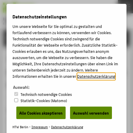
DE
EN
Datenschutzeinstellungen
Hochschule für Technik und Wirtschaft Berlin
University of Applied Sciences
Um unsere Webseite für Sie optimal zu gestalten und
Menu
fortlaufend verbessern zu können, verwenden wir Cookies.
THEMEN
FORSCHUNG
Technisch notwendige Cookies sind zwingend für die
HOCHSCHULE
Funktionalität der Webseite erforderlich. Zusätzliche Statistik-
Cookies erlauben es uns, das Nutzungsverhalten anonym
CAMPUS
Tamara Bunke/ Tania La Guerillera.
auszuwerten, um die Webseite zu verbessern. Sie haben die
Möglichkeit, Ihre Datenschutzeinstellungen über einen Link im
STUDIUM
Der Lebensweg und das Nachwirken
unteren Seitenbereich jederzeit zu ändern. Weitere
LEHRE
Informationen erhalten Sie in unserer
Datenschutzerklärung
.
einer Revolutionärin
FORSCHUNG
Auswahl:
Technisch notwendige Cookies
KARRIERE
Veranstaltungsbeitrag › Vortrag › 2024
Statistik-Cookies (Matomo)
INTERNATIONAL
Veranstaltung
Alle Cookies akzeptieren
Auswahl verwenden
Ausstellung sowie Veranstaltungsreihe im Rahmen der
INFORMATIONEN FÜR
Jubiläumswochen „2 Jahre Interbüro“ – Motto:
HTW Berlin -
Impressum
-
Datenschutzerklärung