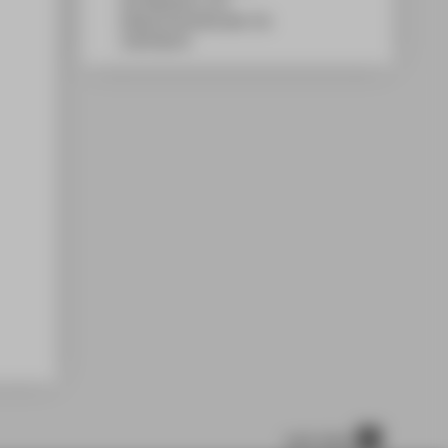
WH Gebäude A, 531
Wilhelminenhofstraße 75A
12459
Berlin
nach oben