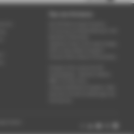
Über die HTW Berlin
service
Die HTW Berlin bietet Studium,
Forschung und Weiterbildung in den
ung
Bereichen Wirtschaft,
um
Ingenieurwesen, Informatik, Design,
Kultur, Gesundheit, Energie &
rt
Umwelt, Recht, Bauen & Immobilien.
ce
Studieren Sie in einem der 80
Studiengänge - Bachelor, Master,
MBA. Forschen Sie in
wissenschaftlichen Projekten. Oder
besuchen Sie die Fortbildungen der
Hochschule.
ungen ändern