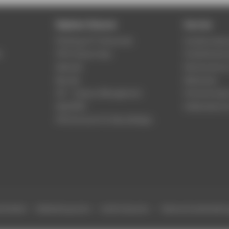
Digitale Dienste
Service
Phishing & IT-Sicherheit
Studierenden
r
HTW Campus App
Studienberat
Webmail
Rechenzentr
Moodle
Bibliothek
LSF - Campus Management
Hochschulspo
WebOPAC
Gebäudeservi
HTW.Intranet für Beschäftigte
efreiheit
Gebärdensprache
Leichte Sprache
Datenschutzeinstell