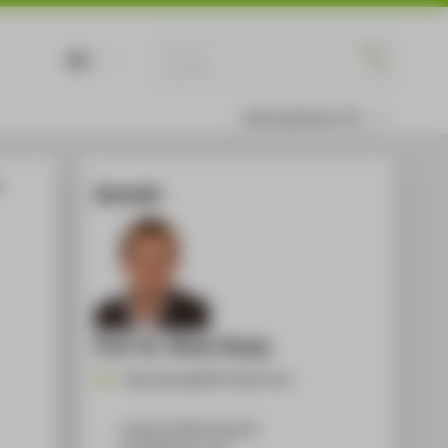
DE
EN
Informationen für
.
Kontakt
Prof. Dr. Oliver Rump
Oliver.Rump@HTW-Berlin.de
Campus Wilhelminenhof