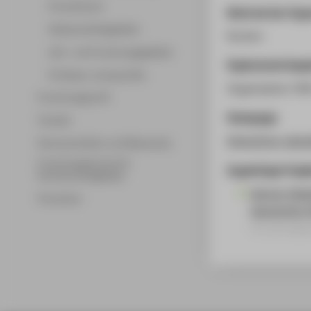
Promotionen
Rolle bei der Org
Wissenschaftsgebiete
Kurator
Lehr- und Forschungsgebiete
Ergänzende Anga
Professor_innenprofile
Organisation VV
Forschungsprofil
Homepage
Transfer
https://vvn-vda.
Partnerschaften und Netzwerke
Forschungsservice für
Zugehörige Proje
Hochschulmitglieder
Werner Seel
Promotion
Geschichte 
Forschungsp