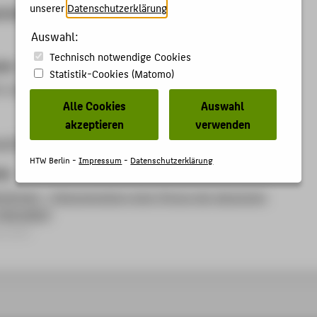
unserer
Datenschutzerklärung
.
anisation
Auswahl:
Technisch notwendige Cookies
ben
Statistik-Cookies (Matomo)
N-VdA Neukölln
Alle Cookies
Auswahl
akzeptieren
verwenden
de/30339-2/
HTW Berlin -
Impressum
-
Datenschutzerklärung
kte
enbinder – Dokumentation einer Person der deutschen
(SEELHERO)
rojekt