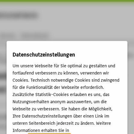
rtschaft Berlin
Menu
Karriere
International
Datenschutzeinstellungen
ng
Online-Forschungskatalog
Vorträge & Veranstaltungen
Werner Seelenbinder
taatsfeind
Um unsere Webseite für Sie optimal zu gestalten und
elenbinder. Ringer - Kommunist -
fortlaufend verbessern zu können, verwenden wir
Cookies. Technisch notwendige Cookies sind zwingend
nd
für die Funktionalität der Webseite erforderlich.
Zusätzliche Statistik-Cookies erlauben es uns, das
Nutzungsverhalten anonym auszuwerten, um die
ganisation › Ausstellung › 2024
Webseite zu verbessern. Sie haben die Möglichkeit,
Ihre Datenschutzeinstellungen über einen Link im
t, Datum
unteren Seitenbereich jederzeit zu ändern. Weitere
bliothek Berlin, 06.06.2024 - 01.07.2024
Informationen erhalten Sie in