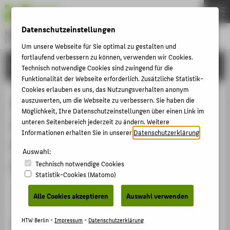
DE
EN
Datenschutzeinstellungen
Hochschule für Technik und Wirtschaft Berlin
University of Applied Sciences
Um unsere Webseite für Sie optimal zu gestalten und
Menu
fortlaufend verbessern zu können, verwenden wir Cookies.
THEMEN
FORSCHUNG
Technisch notwendige Cookies sind zwingend für die
HOCHSCHULE
Funktionalität der Webseite erforderlich. Zusätzliche Statistik-
Cookies erlauben es uns, das Nutzungsverhalten anonym
CAMPUS
9th FMM international Summer
auszuwerten, um die Webseite zu verbessern. Sie haben die
Möglichkeit, Ihre Datenschutzeinstellungen über einen Link im
STUDIUM
School on Keynesian
unteren Seitenbereich jederzeit zu ändern. Weitere
LEHRE
Informationen erhalten Sie in unserer
Datenschutzerklärung
.
Macroeconomics and Economic
FORSCHUNG
Auswahl:
Policies
Technisch notwendige Cookies
KARRIERE
Statistik-Cookies (Matomo)
INTERNATIONAL
Veranstaltungsorganisation › 9th FMM international
Alle Cookies akzeptieren
Auswahl verwenden
Summer School › 2024
INFORMATIONEN FÜR
HTW Berlin -
Impressum
-
Datenschutzerklärung
Veranstaltungsort, Datum