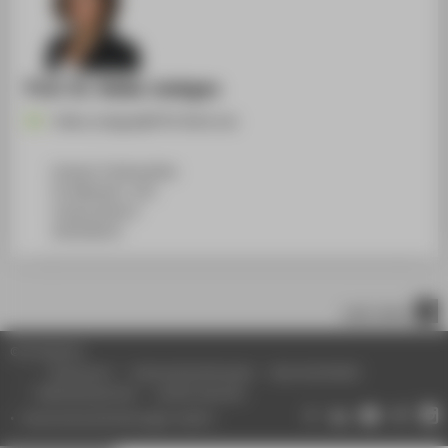
Prof. Dr. Heike Joebges
Heike.Joebges@HTW-Berlin.de
Campus Treskowallee
TA Gebäude C, 421
Treskowallee 8
10318
Berlin
nach oben
© HTW Berlin
Impressum
Datenschutzhinweise
Barrierefreiheit
Gebärdensprache
Leichte Sprache
Datenschutzeinstellungen ändern