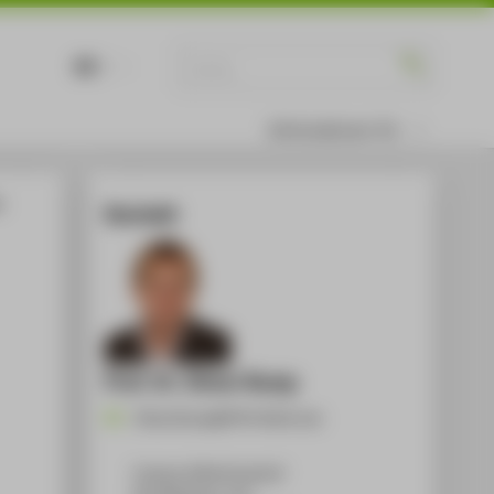
DE
EN
Informationen für
:
Kontakt
Prof. Dr. Oliver Rump
Oliver.Rump@HTW-Berlin.de
Campus Wilhelminenhof