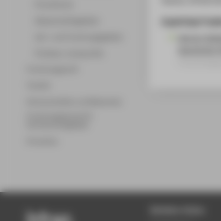
Promotionen
Zugehörige Proje
Wissenschaftsgebiete
Lehr- und Forschungsgebiete
Werner Seel
Geschichte 
Professor_innenprofile
Forschungsp
Forschungsprofil
Transfer
Partnerschaften und Netzwerke
Forschungsservice für
Hochschulmitglieder
Promotion
Beliebte Seiten