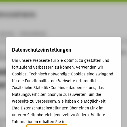
rtschaft Berlin
Menu
Karriere
International
Datenschutzeinstellungen
ng
Online-Forschungskatalog
Vorträge & Veranstaltungen
Werner Seelenbinder
aatsfeind
Um unsere Webseite für Sie optimal zu gestalten und
fortlaufend verbessern zu können, verwenden wir
elenbinder: Ringer, Kommunist,
Cookies. Technisch notwendige Cookies sind zwingend
für die Funktionalität der Webseite erforderlich.
nd
Zusätzliche Statistik-Cookies erlauben es uns, das
Nutzungsverhalten anonym auszuwerten, um die
itrag › Eröffnungsvortrag › 2024
Webseite zu verbessern. Sie haben die Möglichkeit,
Ihre Datenschutzeinstellungen über einen Link im
unteren Seitenbereich jederzeit zu ändern. Weitere
ner Seelenbinder" im Landratsamt Märkisch-Oderland
Informationen erhalten Sie in
024