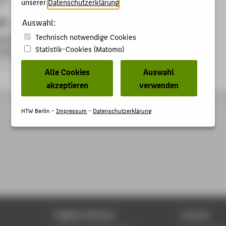
unserer
Datenschutzerklärung
.
kte
Auswahl:
Technisch notwendige Cookies
enbinder – Dokumentation einer Person der deutschen
Statistik-Cookies (Matomo)
(SEELHERO)
rojekt
Alle Cookies
Auswahl
akzeptieren
verwenden
HTW Berlin -
Impressum
-
Datenschutzerklärung
Digitale Dienste
Service