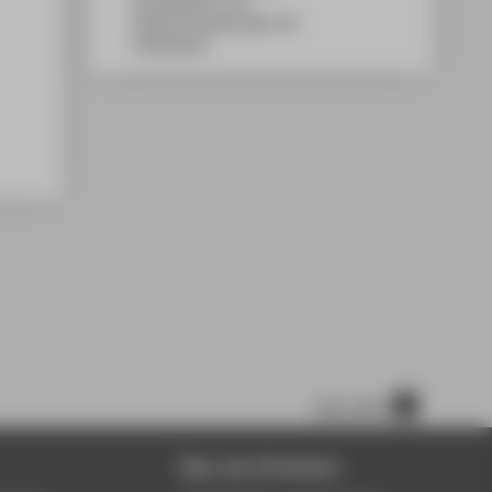
WH Gebäude A, 531
Wilhelminenhofstraße 75A
12459
Berlin
nach oben
Über die HTW Berlin