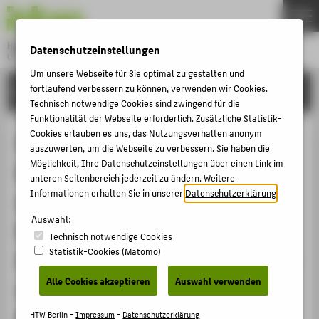
DE
EN
Hochschule für Technik und Wirtschaft Berlin
Datenschutzeinstellungen
University of Applied Sciences
Menu
Um unsere Webseite für Sie optimal zu gestalten und
THEMEN
fortlaufend verbessern zu können, verwenden wir Cookies.
FORSCHUNG
Technisch notwendige Cookies sind zwingend für die
HOCHSCHULE
Funktionalität der Webseite erforderlich. Zusätzliche Statistik-
CAMPUS
Cookies erlauben es uns, das Nutzungsverhalten anonym
Projektanbahnung: TRIZ- und
auszuwerten, um die Webseite zu verbessern. Sie haben die
STUDIUM
Möglichkeit, Ihre Datenschutzeinstellungen über einen Link im
Bionikbasierte Produktentwicklung
unteren Seitenbereich jederzeit zu ändern. Weitere
LEHRE
Informationen erhalten Sie in unserer
Datenschutzerklärung
.
mit HILTI AG (Folgeprojekt 2:
FORSCHUNG
Auswahl:
MISIM-PEI_2@HILTI Deutschland
KARRIERE
Technisch notwendige Cookies
Statistik-Cookies (Matomo)
AG): Anwendung ausgwählter TRIZ-
INTERNATIONAL
Alle Cookies akzeptieren
Auswahl verwenden
und Bionik-Werkzeuge auf
INFORMATIONEN FÜR
Baugeräte und -werkzeuge der Fa.
HTW Berlin -
Impressum
-
Datenschutzerklärung