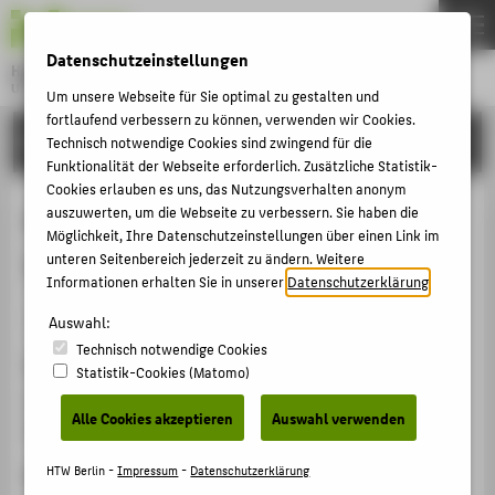
DE
EN
Datenschutzeinstellungen
Hochschule für Technik und Wirtschaft Berlin
University of Applied Sciences
Um unsere Webseite für Sie optimal zu gestalten und
Menu
fortlaufend verbessern zu können, verwenden wir Cookies.
THEMEN
FORSCHUNG
Technisch notwendige Cookies sind zwingend für die
Funktionalität der Webseite erforderlich. Zusätzliche Statistik-
HOCHSCHULE
Cookies erlauben es uns, das Nutzungsverhalten anonym
CAMPUS
auszuwerten, um die Webseite zu verbessern. Sie haben die
VRBLN X ITH (Immersive
Möglichkeit, Ihre Datenschutzeinstellungen über einen Link im
STUDIUM
Technologies Hub)
unteren Seitenbereich jederzeit zu ändern. Weitere
Informationen erhalten Sie in unserer
Datenschutzerklärung
.
LEHRE
Veranstaltungsorganisation › Meetup › 2024
FORSCHUNG
Auswahl:
Technisch notwendige Cookies
KARRIERE
Veranstaltungsort, Datum
Statistik-Cookies (Matomo)
INTERNATIONAL
Hochschule für Technik und Wirtschaft Berlin,
Alle Cookies akzeptieren
Auswahl verwenden
06.11.2024
INFORMATIONEN FÜR
HTW Berlin -
Impressum
-
Datenschutzerklärung
Rolle bei der Organisation