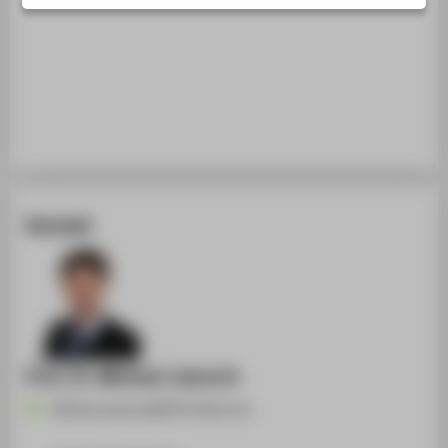
STUDIENINTERESSIERTE
STUDIERENDE
UNTERNEHMEN
ALUMNI
PRESSE
BESCHÄFTIGTE
Kontakt
BELIEBTE SEITEN
DIGITALE DIENSTE
SERVICE
ÜBER DIE HTW BERLIN
Prof. Dr. Michael Jaensch
Michael.Jaensch@HTW-Berlin.de