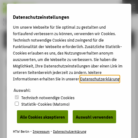
DE
EN
Datenschutzeinstellungen
Hochschule für Technik und Wirtschaft Berlin
University of Applied Sciences
Um unsere Webseite für Sie optimal zu gestalten und
Menu
fortlaufend verbessern zu können, verwenden wir Cookies.
THEMEN
FORSCHUNG
Technisch notwendige Cookies sind zwingend für die
HOCHSCHULE
Funktionalität der Webseite erforderlich. Zusätzliche Statistik-
Cookies erlauben es uns, das Nutzungsverhalten anonym
CAMPUS
Prüfungsrecht für Erstberufene
auszuwerten, um die Webseite zu verbessern. Sie haben die
Möglichkeit, Ihre Datenschutzeinstellungen über einen Link im
STUDIUM
unteren Seitenbereich jederzeit zu ändern. Weitere
Veranstaltungsbeitrag › Vortrag › 2024
LEHRE
Informationen erhalten Sie in unserer
Datenschutzerklärung
.
Veranstaltung
FORSCHUNG
Auswahl:
Technisch notwendige Cookies
Prüfungsrecht für Erstberufene
KARRIERE
Statistik-Cookies (Matomo)
HTW Berlin, 06.12.2024
INTERNATIONAL
Alle Cookies akzeptieren
Auswahl verwenden
INFORMATIONEN FÜR
HTW Berlin -
Impressum
-
Datenschutzerklärung