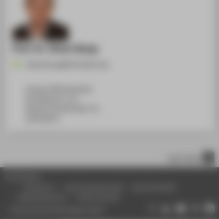
Prof. Dr. Oliver Rump
Oliver.Rump@HTW-Berlin.de
Campus Wilhelminenhof
WH Gebäude A, 531
Wilhelminenhofstraße 75A
12459
Berlin
nach oben
© HTW Berlin
Impressum
Datenschutzhinweise
Barrierefreiheit
Gebärdensprache
Leichte Sprache
Datenschutzeinstellungen ändern