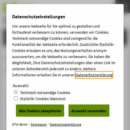
DE
EN
Datenschutzeinstellungen
Hochschule für Technik und Wirtschaft Berlin
University of Applied Sciences
Um unsere Webseite für Sie optimal zu gestalten und
Menu
fortlaufend verbessern zu können, verwenden wir Cookies.
THEMEN
FORSCHUNG
Technisch notwendige Cookies sind zwingend für die
HOCHSCHULE
Funktionalität der Webseite erforderlich. Zusätzliche Statistik-
Cookies erlauben es uns, das Nutzungsverhalten anonym
CAMPUS
Eröffnung: Werner Seelenbinder –
auszuwerten, um die Webseite zu verbessern. Sie haben die
Möglichkeit, Ihre Datenschutzeinstellungen über einen Link im
STUDIUM
Ringer, Kommunist, Staatsfeind.
unteren Seitenbereich jederzeit zu ändern. Weitere
LEHRE
Informationen erhalten Sie in unserer
Datenschutzerklärung
.
Veranstaltungsbeitrag › Vortrag › 2024
FORSCHUNG
Auswahl:
Technisch notwendige Cookies
KARRIERE
Veranstaltung
Statistik-Cookies (Matomo)
INTERNATIONAL
Eröffnung: Werner Seelenbinder – Ringer, Kommunist,
Alle Cookies akzeptieren
Auswahl verwenden
Staatsfeind kommt nach Leipzig!
Universität Leipzig, Foyer, 24.10.2024
INFORMATIONEN FÜR
HTW Berlin -
Impressum
-
Datenschutzerklärung