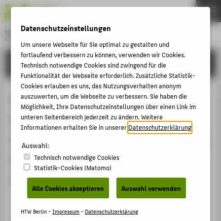
DE
EN
Datenschutzeinstellungen
Hochschule für Technik und Wirtschaft Berlin
University of Applied Sciences
Um unsere Webseite für Sie optimal zu gestalten und
Menu
fortlaufend verbessern zu können, verwenden wir Cookies.
THEMEN
FORSCHUNG
Technisch notwendige Cookies sind zwingend für die
HOCHSCHULE
Funktionalität der Webseite erforderlich. Zusätzliche Statistik-
Cookies erlauben es uns, das Nutzungsverhalten anonym
CAMPUS
Generative Artificial Intelligence in
auszuwerten, um die Webseite zu verbessern. Sie haben die
Möglichkeit, Ihre Datenschutzeinstellungen über einen Link im
STUDIUM
Enterprise Resource Planning
unteren Seitenbereich jederzeit zu ändern. Weitere
LEHRE
Informationen erhalten Sie in unserer
Datenschutzerklärung
.
Systems: “Integrating Internal Data
FORSCHUNG
Auswahl:
through Retrieval-Augmented
Technisch notwendige Cookies
KARRIERE
Statistik-Cookies (Matomo)
Generation (RAG)
INTERNATIONAL
Alle Cookies akzeptieren
Auswahl verwenden
Veranstaltungsbeitrag › Eingeladener Vortrag › 2024
INFORMATIONEN FÜR
HTW Berlin -
Impressum
-
Datenschutzerklärung