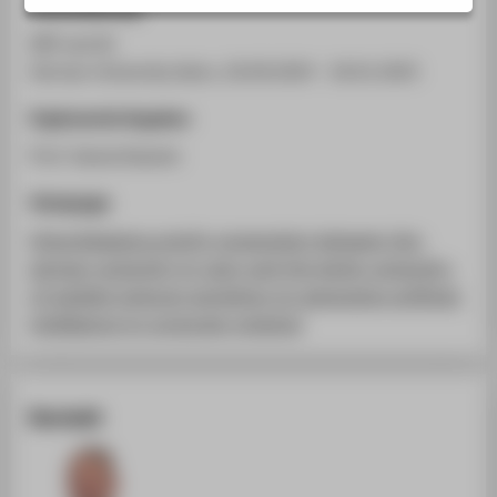
Veranstaltung
STUDIENINTERESSIERTE
ERP and AI
STUDIERENDE
German University Kairo, 26.09.2024 - 26.01.2025
UNTERNEHMEN
Ergänzende Angaben
ALUMNI
Prof. Gamal Kassem
PRESSE
Homepage
BESCHÄFTIGTE
https://alqatera.com/in-cooperation-between-the-
german-university-in-cairo-and-the-berlin-university-
BELIEBTE SEITEN
of-applied-sciences-workshop-on-generative-artificial-
DIGITALE DIENSTE
intelligence-in-corporate-systems/
SERVICE
ÜBER DIE HTW BERLIN
Kontakt