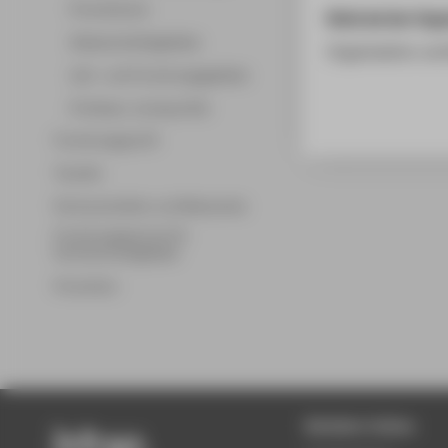
Promotionen
Rolle bei der Org
Wissenschaftsgebiete
Organisation un
Lehr- und Forschungsgebiete
Professor_innenprofile
Forschungsprofil
Transfer
Partnerschaften und Netzwerke
Forschungsservice für
Hochschulmitglieder
Promotion
Beliebte Seiten