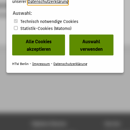
unserer
Datenschutzerklärung
.
anisation
Auswahl:
d Moderation
Technisch notwendige Cookies
Statistik-Cookies (Matomo)
Alle Cookies
Auswahl
akzeptieren
verwenden
HTW Berlin -
Impressum
-
Datenschutzerklärung
Digitale Dienste
Service