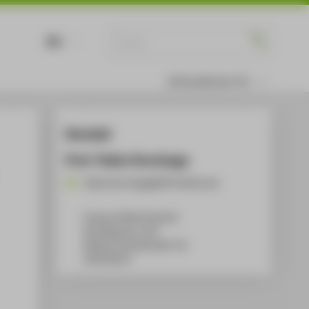
DE
EN
Informationen für
Kontakt
Prof. Pablo Dornhege
Pablo.Dornhege@HTW-Berlin.de
Campus Wilhelminenhof
WH Gebäude A, 432
Wilhelminenhofstraße 75A
12459
Berlin