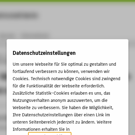
rtschaft Berlin
Menu
Karriere
International
Datenschutzeinstellungen
ng
Online-Forschungskatalog
Vorträge & Veranstaltungen
XR + Art -
 Friedemann Banz (Banz und Bowinkel)
Um unsere Webseite für Sie optimal zu gestalten und
fortlaufend verbessern zu können, verwenden wir
- Werkstattgespräch mit Friedemann
Cookies. Technisch notwendige Cookies sind zwingend
für die Funktionalität der Webseite erforderlich.
z und Bowinkel)
Zusätzliche Statistik-Cookies erlauben es uns, das
Nutzungsverhalten anonym auszuwerten, um die
ganisation › Werkstattgespräch › 2025
Webseite zu verbessern. Sie haben die Möglichkeit,
Ihre Datenschutzeinstellungen über einen Link im
t, Datum
unteren Seitenbereich jederzeit zu ändern. Weitere
echnik und Wirtschaft Berlin, 29.01.2025
Informationen erhalten Sie in