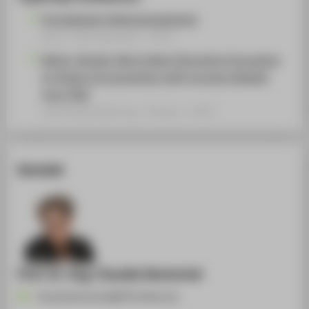
Grundwissen Ideenmanagement
Buch / Monographie › 2024
Better-Simpler-More Ideal: Disruptive Innovation
by Patent Circumvention with Function Models
from TRIZ
Sammelbandbeitrag › Aufsatz › 2022
Kontakt
Prof. Dr.-Ing. Claudia Hentschel
Claudia.Hentschel@HTW-Berlin.de