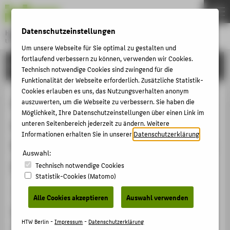
DE
EN
Datenschutzeinstellungen
Hochschule für Technik und Wirtschaft Berlin
University of Applied Sciences
Um unsere Webseite für Sie optimal zu gestalten und
Menu
fortlaufend verbessern zu können, verwenden wir Cookies.
THEMEN
FORSCHUNG
Technisch notwendige Cookies sind zwingend für die
HOCHSCHULE
Funktionalität der Webseite erforderlich. Zusätzliche Statistik-
Cookies erlauben es uns, das Nutzungsverhalten anonym
CAMPUS
Creativity as Data Science / Auftakt
auszuwerten, um die Webseite zu verbessern. Sie haben die
Möglichkeit, Ihre Datenschutzeinstellungen über einen Link im
STUDIUM
zum 100 Jahre Jubiläum des
unteren Seitenbereich jederzeit zu ändern. Weitere
LEHRE
Informationen erhalten Sie in unserer
Datenschutzerklärung
.
Studiengangs Wi.-Ing. der TU Berlin
FORSCHUNG
Auswahl:
2027
Technisch notwendige Cookies
KARRIERE
Statistik-Cookies (Matomo)
INTERNATIONAL
Veranstaltungsbeitrag › Eingeladener Vortrag › 2025
Alle Cookies akzeptieren
Auswahl verwenden
Veranstaltung
INFORMATIONEN FÜR
HTW Berlin -
Impressum
-
Datenschutzerklärung
Wi.-Ings in der Praxis: Digitalisierung und technische